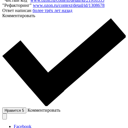
"Чистый код"
www.ozon.ru/context/detail/id/21916535
"Рефакторинг"
www.ozon.ru/context/detail/id/1308678
Ответ написан
более трёх лет назад
Комментировать
Комментировать
Нравится
5
Facebook