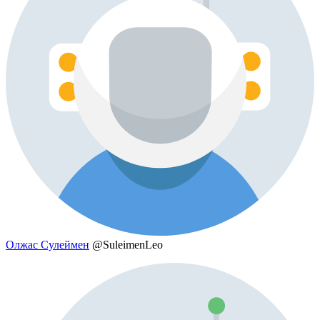
Олжас Сулеймен
@SuleimenLeo