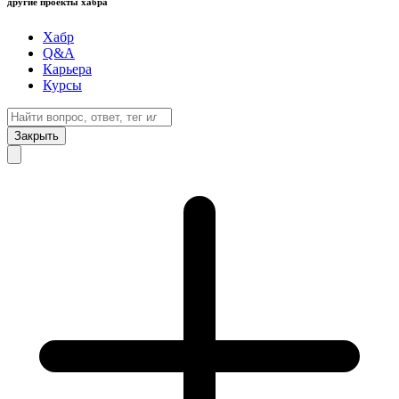
другие проекты хабра
Хабр
Q&A
Карьера
Курсы
Закрыть