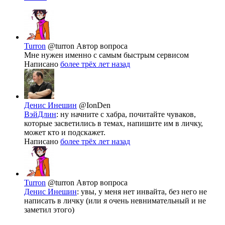
Turron
@turron
Автор вопроса
Мне нужен именно с самым быстрым сервисом
Написано
более трёх лет назад
Денис Инешин
@IonDen
ВэйДлин
: ну начните с хабра, почитайте чуваков,
которые засветились в темах, напишите им в личку,
может кто и подскажет.
Написано
более трёх лет назад
Turron
@turron
Автор вопроса
Денис Инешин
: увы, у меня нет инвайта, без него не
написать в личку (или я очень невнимательный и не
заметил этого)