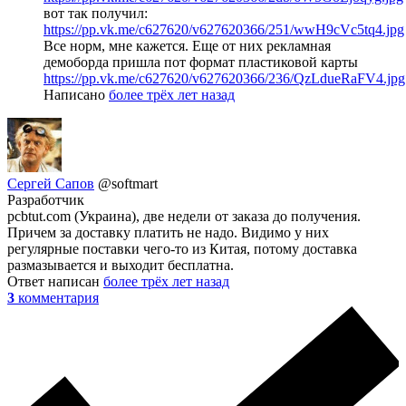
вот так получил:
https://pp.vk.me/c627620/v627620366/251/wwH9cVc5tq4.jpg
Все норм, мне кажется. Еще от них рекламная
демоборда пришла пот формат пластиковой карты
https://pp.vk.me/c627620/v627620366/236/QzLdueRaFV4.jpg
Написано
более трёх лет назад
Сергей Сапов
@softmart
Разработчик
pcbtut.com (Украина), две недели от заказа до получения.
Причем за доставку платить не надо. Видимо у них
регулярные поставки чего-то из Китая, потому доставка
размазывается и выходит бесплатна.
Ответ написан
более трёх лет назад
3
комментария