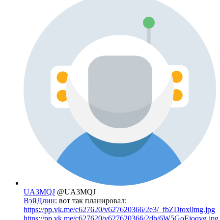
UA3MQJ
@UA3MQJ
ВэйДлин
: вот так планировал:
https://pp.vk.me/c627620/v627620366/2e3/_fbZDtox0mg.jpg
https://pp.vk.me/c627620/v627620366/2db/6W5GoEjoqyg.jpg