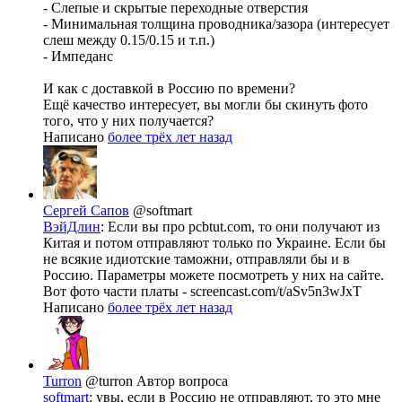
- Слепые и скрытые переходные отверстия
- Минимальная толщина проводника/зазора (интересует
слеш между 0.15/0.15 и т.п.)
- Импеданс
И как с доставкой в Россию по времени?
Ещё качество интересует, вы могли бы скинуть фото
того, что у них получается?
Написано
более трёх лет назад
Сергей Сапов
@softmart
ВэйДлин
: Если вы про pcbtut.com, то они получают из
Китая и потом отправляют только по Украине. Если бы
не всякие идиотские таможни, отправляли бы и в
Россию. Параметры можете посмотреть у них на сайте.
Вот фото части платы - screencast.com/t/aSv5n3wJxT
Написано
более трёх лет назад
Turron
@turron
Автор вопроса
softmart
: увы, если в Россию не отправляют, то это мне