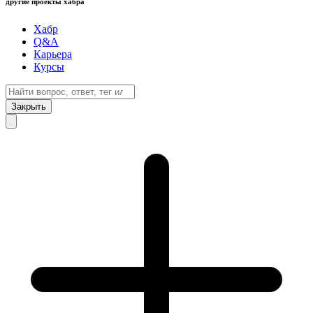
другие проекты хабра
Хабр
Q&A
Карьера
Курсы
Закрыть