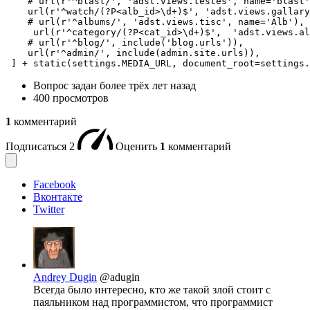
    # url(r'^blast/', 'adst.views.testes', name='blast'
    url(r'^watch/(?P<alb_id>\d+)$', 'adst.views.gallary
    # url(r'^albums/', 'adst.views.tisc', name='Alb'),

     url(r'^category/(?P<cat_id>\d+)$',  'adst.views.al
    # url(r'^blog/', include('blog.urls')),

    url(r'^admin/', include(admin.site.urls)),

 ] + static(settings.MEDIA_URL, document_root=settings.
Вопрос задан
более трёх лет назад
400 просмотров
1
комментарий
Подписаться
2
Оценить
1
комментарий
Facebook
Вконтакте
Twitter
Andrey Dugin
@adugin
Всегда было интересно, кто же такой злой стоит с
паяльником над программистом, что программист