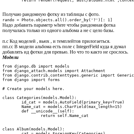
	return render(request,'adst/albums.html',conte
Получаю рандомную фотку из таблицы с фото.
rando = Photo.objects.all().order_by('?')[: 1]
Надо добавить параметр where чтобы рандомная фотка
получалась только из одного альбома а не с цело базы.
п.с Код моделей , вьюх , и темплейтов прилогаеться.
пп.сс В модели альбома есть поле с IntegerField куда я думал
добавлять ид фотки для превью. Но что то както не срослось.
Модели
from django.db import models

from django_attach.models import Attachment

from django.contrib.contenttypes.generic import Generic
from django import forms

# Create your models here.

class Categories(models.Model):

	id_cat = models.AutoField(primary_key=True)

	Name_cat = models.CharField(max_length=15)

	def __unicode__(self):

		return self.Name_cat

class Album(models.Model):

	cat = models.ForeignKey(Categories)
