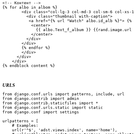
<!-- Контент -->    

{% for albo in albom %}

        <div class="col-lg-3 col-md-3 col-sm-6 col-xs-1
          <div class="thumbnail with-caption">

           <a href="{% url "Watch" albo.id_alb %}"> {% 
            <center>

              {{ albo.Text_f_album }} {{rand.image.url 
            </center>

          </div>

        </div> 

        {% endfor %}

        </div>

      </div>

    </div>

{% endblock content %}
URLS
from django.conf.urls import patterns, include, url

from django.contrib import admin

from django.contrib.staticfiles import *

from django.conf.urls.static import static

from django.conf import settings

urlpatterns = [

    # Examples:

    url(r'^$', 'adst.views.index', name='home'),
