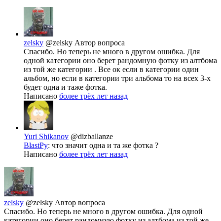
zelsky
@zelsky
Автор вопроса
Спасибо. Но теперь не много в другом ошибка. Для
одной категории оно берет рандомную фотку из алтбома
из той же категории . Все ок если в категории один
альбом, но если в категории три альбома то на всех 3-х
будет одна и таже фотка.
Написано
более трёх лет назад
Yuri Shikanov
@dizballanze
BlastPy
: что значит одна и та же фотка ?
Написано
более трёх лет назад
zelsky
@zelsky
Автор вопроса
Спасибо. Но теперь не много в другом ошибка. Для одной
категории оно берет рандомную фотку из алтбома из той же