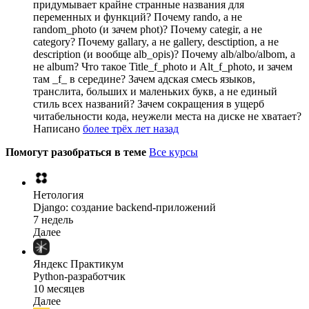
придумывает крайне странные названия для
переменных и функций? Почему rando, а не
random_photo (и зачем phot)? Почему categir, а не
category? Почему gallary, а не gallery, desctiption, а не
description (и вообще alb_opis)? Почему alb/albo/albom, а
не album? Что такое Title_f_photo и Alt_f_photo, и зачем
там _f_ в середине? Зачем адская смесь языков,
транслита, больших и маленьких букв, а не единый
стиль всех названий? Зачем сокращения в ущерб
читабельности кода, неужели места на диске не хватает?
Написано
более трёх лет назад
Помогут разобраться в теме
Все курсы
Нетология
Django: создание backend-приложений
7 недель
Далее
Яндекс Практикум
Python-разработчик
10 месяцев
Далее