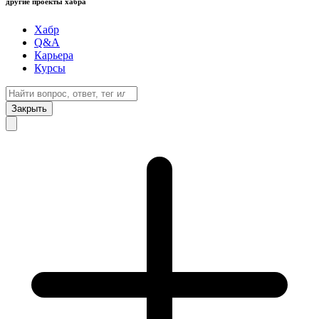
другие проекты хабра
Хабр
Q&A
Карьера
Курсы
Закрыть