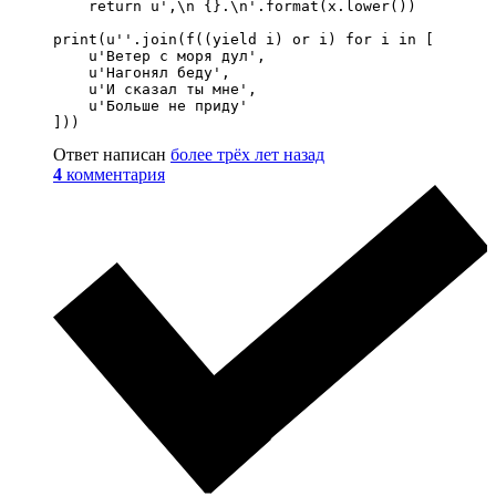
    return u',\n {}.\n'.format(x.lower())

print(u''.join(f((yield i) or i) for i in [

    u'Ветер с моря дул',

    u'Нагонял беду',

    u'И сказал ты мне',

    u'Больше не приду'

]))
Ответ написан
более трёх лет назад
4
комментария