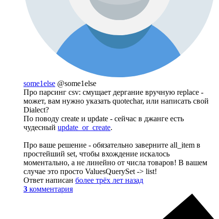
some1else
@some1else
Про парсинг csv: смущает дергание вручную replace -
может, вам нужно указать quotechar, или написать свой
Dialect?
По поводу create и update - сейчас в джанге есть
чудесный
update_or_create
.
Про ваше решение - обязательно заверните all_item в
простейший set, чтобы вхождение искалось
моментально, а не линейно от числа товаров! В вашем
случае это просто ValuesQuerySet -> list!
Ответ написан
более трёх лет назад
3
комментария