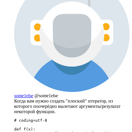
some1else
@some1else
Когда вам нужно создать "плоский" итератор, из
которого поочерёдно вылетают аргументы/результат
некоторой функции.
# coding=utf-8

def f(x):
