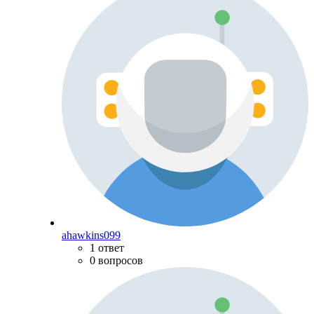
ahawkins099
1 ответ
0 вопросов