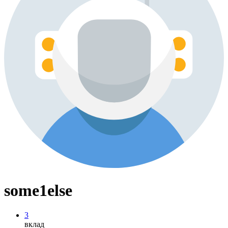
some1else
3
вклад