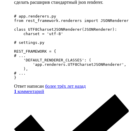
сделать расширив стандартный json renderer.
# app.renderers.py

from rest_framework.renderers import JSONRenderer

class UTF8CharsetJSONRenderer(JSONRenderer):

    charset = 'utf-8'

# settings.py

REST_FRAMEWORK = {

# ...

    'DEFAULT_RENDERER_CLASSES': (

        'app.renderers.UTF8CharsetJSONRenderer',

    ),

# ...

}
Ответ написан
более трёх лет назад
1
комментарий