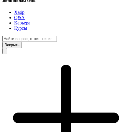
другие проекты хабра
Хабр
Q&A
Карьера
Курсы
Закрыть