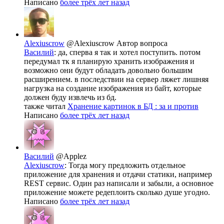
Написано
более трёх лет назад
Alexiuscrow
@Alexiuscrow
Автор вопроса
Василий
: да, сперва я так и хотел поступить. потом
передумал тк я планирую хранить изображения и
возможно они будут обладать довольно большим
расширением. в последствии на сервер ляжет лишняя
нагрузка на создание изображения из байт, которые
должен буду извлечь из бд.
также читал
Хранение картинок в БД : за и против
Написано
более трёх лет назад
Василий
@Applez
Alexiuscrow
: Тогда могу предложить отдельное
приложение для хранения и отдачи статики, например
REST сервис. Один раз написали и забыли, а основное
приложение можете редеплоить сколько душе угодно.
Написано
более трёх лет назад