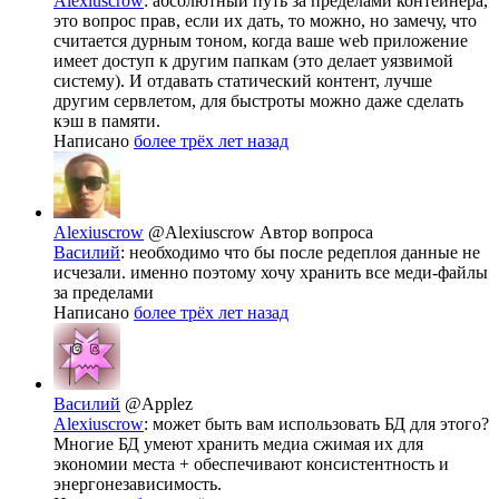
Alexiuscrow
: абсолютный путь за пределами контейнера,
это вопрос прав, если их дать, то можно, но замечу, что
считается дурным тоном, когда ваше web приложение
имеет доступ к другим папкам (это делает уязвимой
систему). И отдавать статический контент, лучше
другим сервлетом, для быстроты можно даже сделать
кэш в памяти.
Написано
более трёх лет назад
Alexiuscrow
@Alexiuscrow
Автор вопроса
Василий
: необходимо что бы после редеплоя данные не
исчезали. именно поэтому хочу хранить все меди-файлы
за пределами
Написано
более трёх лет назад
Василий
@Applez
Alexiuscrow
: может быть вам использовать БД для этого?
Многие БД умеют хранить медиа сжимая их для
экономии места + обеспечивают консистентность и
энергонезависимость.