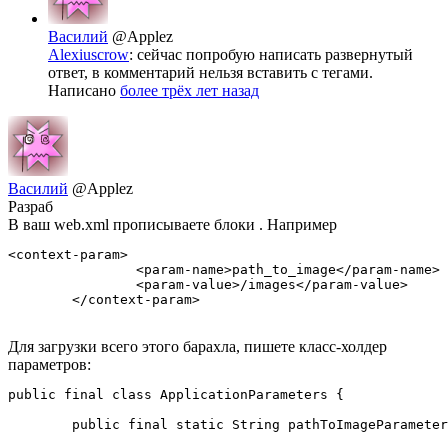
Василий
@Applez
Alexiuscrow
: сейчас попробую написать развернутый
ответ, в комментарий нельзя вставить с тегами.
Написано
более трёх лет назад
Василий
@Applez
Разраб
В ваш web.xml прописываете блоки . Например
<context-param>

		<param-name>path_to_image</param-name>

		<param-value>/images</param-value>

	</context-param>
Для загрузки всего этого барахла, пишете класс-холдер
параметров:
public final class ApplicationParameters {

        public final static String pathToImageParameter