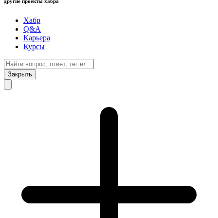
другие проекты хабра
Хабр
Q&A
Карьера
Курсы
Закрыть