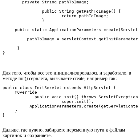
        private String pathToImage;

        	public String getPathToImage() {

             		return pathToImage;

        	}

     public static ApplicationParameters create(Servlet
          pathToImage = servletContext.getInitParameter
      }

}
Для того, чтобы все это инициализировалось и заработало, в
методе Init() сервлета, вызываете create, например так:
public class InitServlet extends HttpServlet {

     @Override

	     public void init() throws ServletException {

           		super.init();

           ApplicationParameters.create(getServletConte
     }

}
Дальше, где нужно, забираете переменную пути к файлам
картинок и сохраняете.