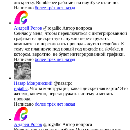
дискретку, Bumblebee работает на ноутбуке отлично.
Написано
более трёх лет назад
Андрей Рогов
@rogallic
Автор вопроса
Сейчас у меня, чтобы переключаться с интегрированной
графики на дискретную - нужно перезагружать
компьютер и переключать провода - жутко неудобно. К
тому же планирую под новый год upgrade на skylake, в
котором, вероятно, не будет интегрированной графики.
Написано
более трёх лет назад
Назар Мокринский
@nazarpc
rogallic
: Что за конструкция, какая дискретная карта? Это
жестяк, конечно, перезагружать систему и менять
провода.
Написано
более трёх лет назад
Андрей Рогов
@rogallic
Автор вопроса
Видюху какраз унес на работу. Она совсем старенькая