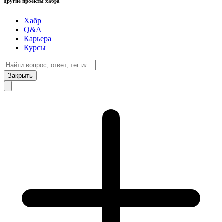
другие проекты хабра
Хабр
Q&A
Карьера
Курсы
Закрыть