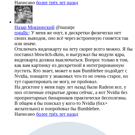
Написано
более трёх лет назад
Назар Мокринский
@nazarpc
rogallic
: У меня же ноут, в дискретки физически нет
своих выводов, оно всё через встроенную гоняется так
или иначе.
Отключать видеокарту на лету скорее всего можно. Я бы
поставил bbswitch-dkms, и выгружал бы модули ядра,
видеокарта должна выключаться. Вопрос только в том,
как вам картинку из дискретной в интегрированную
пустить. Кто знает, может и вам Bumblebee подойдет с
Nvidia, поищите у знакомых что-то не очень старое, но
тут гарантировать не могу, не пробовал.
На десктопе у меня пару лет назад были Radeon все, у
них отличные открытые дрова сейчас, а вот Nvidia без
проприетарных бинарников практически бесполезны.
В общем я бы поискал у кого-то Nvidia (6xx+
желательно) и попробовал бы Bumblebee.
Написано
более трёх лет назад