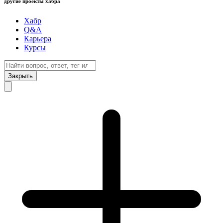
другие проекты хабра
Хабр
Q&A
Карьера
Курсы
Закрыть