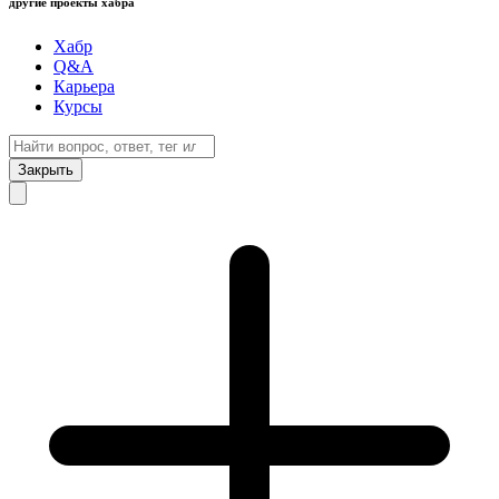
другие проекты хабра
Хабр
Q&A
Карьера
Курсы
Закрыть