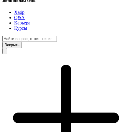
другие проекты хабра
Хабр
Q&A
Карьера
Курсы
Закрыть