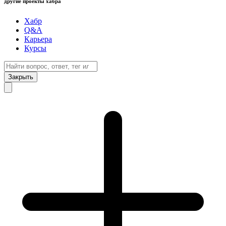
другие проекты хабра
Хабр
Q&A
Карьера
Курсы
Закрыть