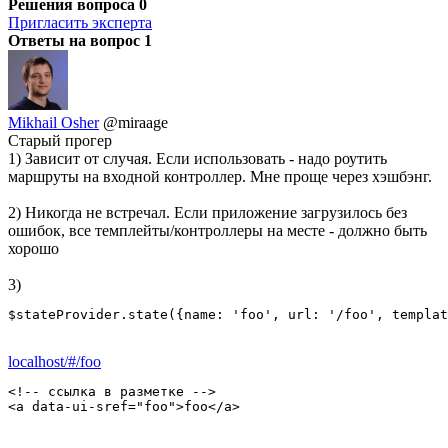
Решения вопроса
0
Пригласить эксперта
Ответы на вопрос
1
Mikhail Osher
@miraage
Старый прогер
1) Зависит от случая. Если использовать - надо роутить
маршруты на входной контроллер. Мне проще через хэшбэнг.
2) Никогда не встречал. Если приложение загрузилось без
ошибок, все темплейты/контроллеры на месте - должно быть
хорошо
3)
$stateProvider.state({name: 'foo', url: '/foo', templat
localhost/#/foo
<!-- ссылка в разметке -->

<a data-ui-sref="foo">foo</a>