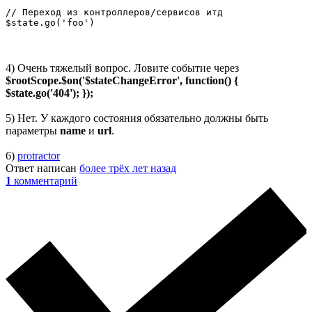
// Переход из контроллеров/сервисов итд

$state.go('foo')
4) Очень тяжелый вопрос. Ловите событие через
$rootScope.$on('$stateChangeError', function() {
$state.go('404'); });
5) Нет. У каждого состояния обязательно должны быть
параметры
name
и
url
.
6)
protractor
Ответ написан
более трёх лет назад
1
комментарий