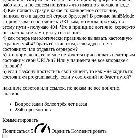
работают, и не совсем понятно - что именно я ломаю в коде
3) Как попасть сразу в какое-то конкретное состояние,
написав его в адресной строке браузера? В режиме html5Mode
я привязываю состояние к URL'кам, но когда прохожу по
этому пути - получаю 404. Что в принципе логично, сервер-то
не знает какие там пути у состояний.
4) как теперь идеологически правильно выдавать кастомную
страничку 404? брать её клиентом, если адреса нет в
состояниях или отдавать сервером?
5) это нормально, если мне не хочется присваивать некоторым
состояним свои URL'ки? Или у пациента не всё впорядке с
головой?
6) если я захочу протестить свой клиент, то как мне ходить по
состояниям programmaticly, если у состояний не будет путей?
накиньте советов или ссылок, по докам не всё понятно,
спасибо.
Вопрос задан
более трёх лет назад
2846 просмотров
Комментировать
Подписаться
5
Оценить
Комментировать