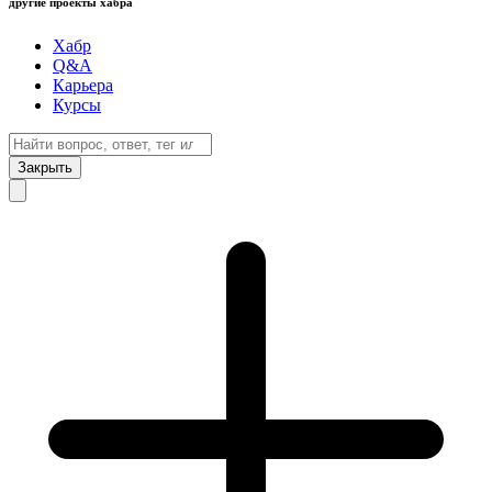
другие проекты хабра
Хабр
Q&A
Карьера
Курсы
Закрыть