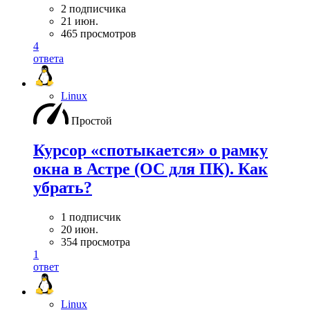
2 подписчика
21 июн.
465 просмотров
4
ответа
Linux
Простой
Курсор «спотыкается» о рамку
окна в Астре (ОС для ПК). Как
убрать?
1 подписчик
20 июн.
354 просмотра
1
ответ
Linux