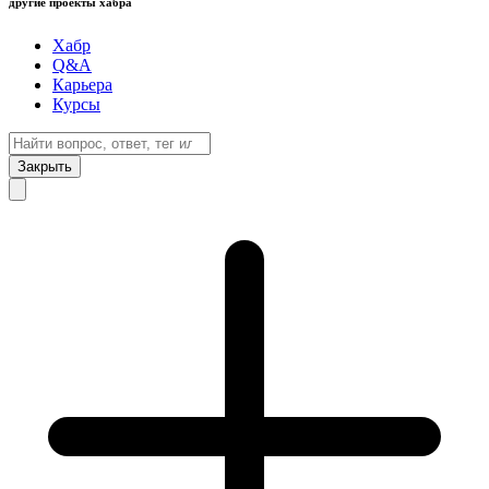
другие проекты хабра
Хабр
Q&A
Карьера
Курсы
Закрыть