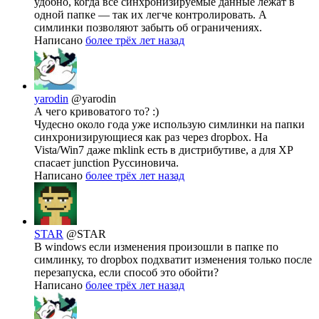
удобно, когда все синхронизируемые данные лежат в
одной папке — так их легче контролировать. А
симлинки позволяют забыть об ограничениях.
Написано
более трёх лет назад
yarodin
@yarodin
А чего кривоватого то? :)
Чудесно около года уже использую симлинки на папки
синхронизирующиеся как раз через dropbox. На
Vista/Win7 даже mklink есть в дистрибутиве, а для XP
спасает junction Руссиновича.
Написано
более трёх лет назад
STAR
@STAR
В windows если изменения произошли в папке по
симлинку, то dropbox подхватит изменения только после
перезапуска, если способ это обойти?
Написано
более трёх лет назад