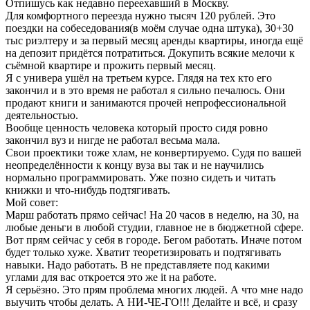
Отпишусь как недавно переехавший в Москву.
Для комфортного переезда нужно тысяч 120 рублей. Это
поездки на собеседования(в моём случае одна штука), 30+30
тыс риэлтеру и за первый месяц аренды квартиры, иногда ещё
на депозит придётся потратиться. Докупить всякие мелочи к
съёмной квартире и прожить первый месяц.
Я с универа ушёл на третьем курсе. Глядя на тех кто его
закончил и в это время не работал я сильно печалюсь. Они
продают книги и занимаются прочей непрофессиональной
деятельностью.
Вообще ценность человека который просто сидя ровно
закончил вуз и нигде не работал весьма мала.
Свои проектики тоже хлам, не конвертируемо. Судя по вашей
неопределённости к концу вуза вы так и не научились
нормально программировать. Уже позно сидеть и читать
книжки и что-нибудь подтягивать.
Мой совет:
Марш работать прямо сейчас! На 20 часов в неделю, на 30, на
любые деньги в любой студии, главное не в бюджетной сфере.
Вот прям сейчас у себя в городе. Бегом работать. Иначе потом
будет только хуже. Хватит теоретизировать и подтягивать
навыки. Надо работать. В не представляете под какими
углами для вас откроется это же it на работе.
Я серьёзно. Это прям проблема многих людей. А что мне надо
выучить чтобы делать. А НИ-ЧЕ-ГО!!! Делайте и всё, и сразу