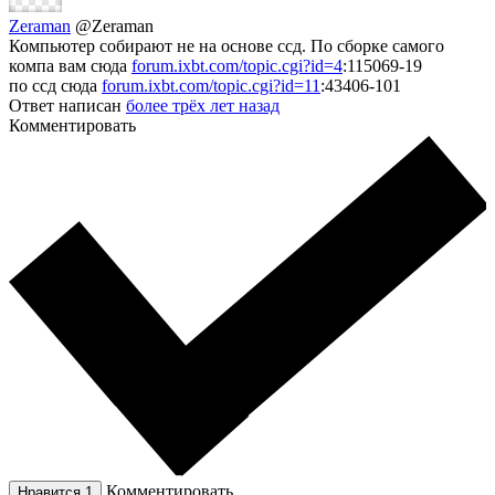
Zeraman
@Zeraman
Компьютер собирают не на основе ссд. По сборке самого
компа вам сюда
forum.ixbt.com/topic.cgi?id=4
:115069-19
по ссд сюда
forum.ixbt.com/topic.cgi?id=11
:43406-101
Ответ написан
более трёх лет назад
Комментировать
Комментировать
Нравится
1