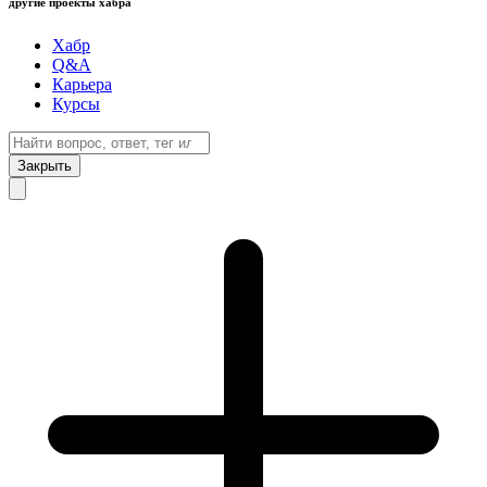
другие проекты хабра
Хабр
Q&A
Карьера
Курсы
Закрыть