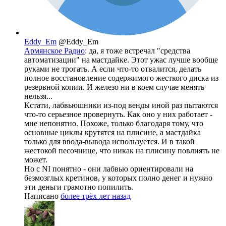
Eddy_Em
@Eddy_Em
Армянское Радио
: да, я тоже встречал "средства
автоматизации" на мастдайке. Этот ужас лучше вообще
руками не трогать. А если что-то отвалится, делать
полное восстановление содержимого жесткого диска из
резервной копии. И железо ни в коем случае менять
нельзя...
Кстати, лабвьюшники из-под венды иной раз пытаются
что-то серьезное провернуть. Как оно у них работает -
мне непонятно. Похоже, только благодаря тому, что
основные циклы крутятся на плисине, а мастдайка
только для ввода-вывода используется. И в такой
жестокой песочнице, что никак на плисину повлиять не
может.
Но с NI понятно - они лабвью ориентировали на
безмозглых кретинов, у которых полно денег и нужно
эти деньги грамотно попилить.
Написано
более трёх лет назад