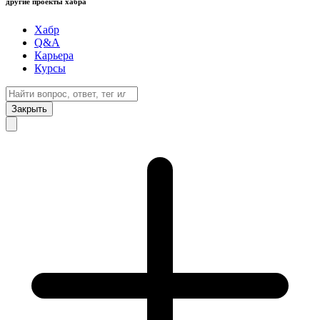
другие проекты хабра
Хабр
Q&A
Карьера
Курсы
Закрыть