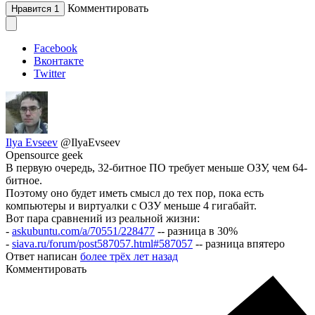
Комментировать
Нравится
1
Facebook
Вконтакте
Twitter
Ilya Evseev
@IlyaEvseev
Opensource geek
В первую очередь, 32-битное ПО требует меньше ОЗУ, чем 64-
битное.
Поэтому оно будет иметь смысл до тех пор, пока есть
компьютеры и виртуалки с ОЗУ меньше 4 гигабайт.
Вот пара сравнений из реальной жизни:
-
askubuntu.com/a/70551/228477
-- разница в 30%
-
siava.ru/forum/post587057.html#587057
-- разница впятеро
Ответ написан
более трёх лет назад
Комментировать