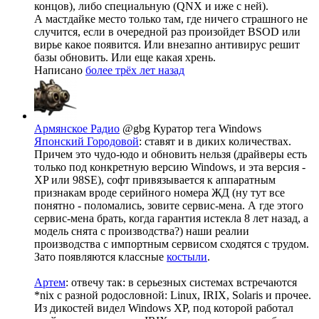
концов), либо специальную (QNX и иже с ней).
А мастдайке место только там, где ничего страшного не
случится, если в очередной раз произойдет BSOD или
вирье какое появится. Или внезапно антивирус решит
базы обновить. Или еще какая хрень.
Написано
более трёх лет назад
Армянское Радио
@gbg
Куратор тега Windows
Японский Городовой
: ставят и в диких количествах.
Причем это чудо-юдо и обновить нельзя (драйверы есть
только под конкретную версию Windows, и эта версия -
XP или 98SE), софт привязывается к аппаратным
признакам вроде серийного номера ЖД (ну тут все
понятно - поломались, зовите сервис-мена. А где этого
сервис-мена брать, когда гарантия истекла 8 лет назад, а
модель снята с производства?) наши реалии
производства с импортным сервисом сходятся с трудом.
Зато появляются классные
костыли
.
Артем
: отвечу так: в серьезных системах встречаются
*nix с разной родословной: Linux, IRIX, Solaris и прочее.
Из дикостей видел Windows XP, под которой работал