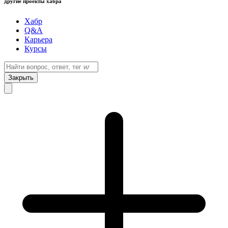
другие проекты хабра
Хабр
Q&A
Карьера
Курсы
Закрыть