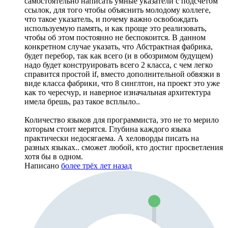
самостоятельно написать умные указатели с подсчетом
ссылок, для того чтобы объяснить молодому коллеге,
что такое указатель, и почему важно освобождать
используемую память, и как проще это реализовать,
чтобы об этом постоянно не беспокоится. В данном
конкретном случае указать, что Абстрактная фабрика,
будет перебор, так как всего (и в обозримом будущем)
надо будет конструировать всего 2 класса, с чем легко
справится простой if, вместо дополнительной обвязки в
виде класса фабрики, что 8 синглтон, на проект это уже
как то чересчур, и наверное изначальная архитектура
имела брешь, раз такое всплыло..
Количество языков для программиста, это не то мерило
которым стоит мерятся. Глубина каждого языка
практически недосягаема. А хеловорды писать на
разных языках.. сможет любой, кто достиг просветления
хотя бы в одном.
Написано
более трёх лет назад