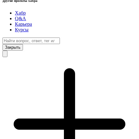
другие проекты хабра
Хабр
Q&A
Карьера
Курсы
Закрыть