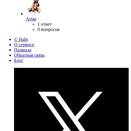
Aetae
1 ответ
0 вопросов
© Habr
О сервисе
Правила
Обратная связь
Блог