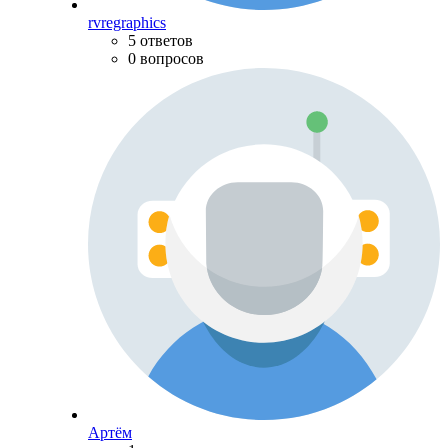
rvregraphics
5 ответов
0 вопросов
Артём