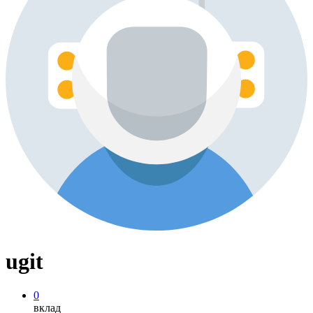
ugit
0
вклад