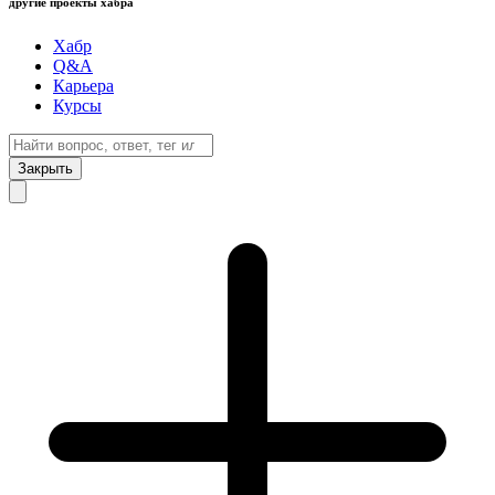
другие проекты хабра
Хабр
Q&A
Карьера
Курсы
Закрыть