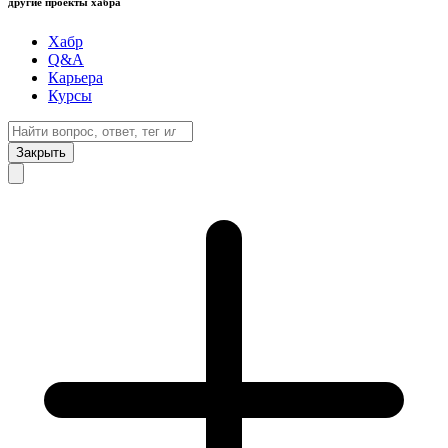
другие проекты хабра
Хабр
Q&A
Карьера
Курсы
Закрыть