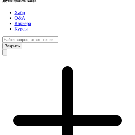
другие проекты хабра
Хабр
Q&A
Карьера
Курсы
Закрыть