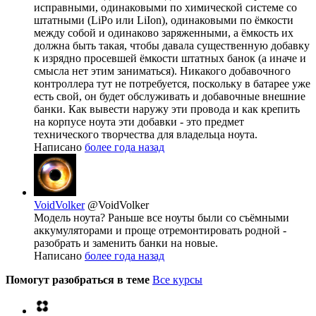
исправными, одинаковыми по химической системе со
штатными (LiPo или LiIon), одинаковыми по ёмкости
между собой и одинаково заряженными, а ёмкость их
должна быть такая, чтобы давала существенную добавку
к изрядно просевшей ёмкости штатных банок (а иначе и
смысла нет этим заниматься). Никакого добавочного
контроллера тут не потребуется, поскольку в батарее уже
есть свой, он будет обслуживать и добавочные внешние
банки. Как вывести наружу эти провода и как крепить
на корпусе ноута эти добавки - это предмет
технического творчества для владельца ноута.
Написано
более года назад
VoidVolker
@VoidVolker
Модель ноута? Раньше все ноуты были со съёмными
аккумуляторами и проще отремонтировать родной -
разобрать и заменить банки на новые.
Написано
более года назад
Помогут разобраться в теме
Все курсы