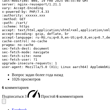
last-modified: Wed, 19 Feb 2025 06:55:40 GMT

server: nginx-reuseport/1.21.1

vary: Accept-Encoding

x-powered-by: PHP/7.4.33

:authority: xxxxxx.xxx

:method: GET

:path: /cart/

:scheme: https

accept: text/html,application/xhtml+xml,application/xml
accept-encoding: gzip, deflate, br

accept-language: ru-RU,ru;q=0.9,en-US;q=0.8,en;q=0.7,de
cache-control: no-cache

pragma: no-cache

sec-fetch-dest: document

sec-fetch-mode: navigate

sec-fetch-site: none

sec-fetch-user: ?1

upgrade-insecure-requests: 1

user-agent: Mozilla/5.0 (X11; Linux aarch64) AppleWebKi
Вопрос задан
более года назад
1026 просмотров
6
комментариев
Подписаться
3
Простой
6
комментариев
Facebook