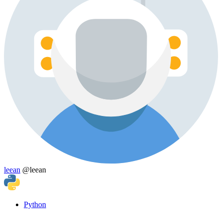
leean
@leean
Python