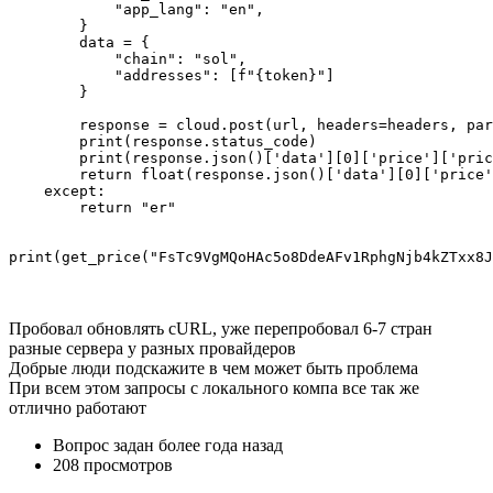
            "app_lang": "en",

        }

        data = {

            "chain": "sol",

            "addresses": [f"{token}"]

        }

        response = cloud.post(url, headers=headers, par
        print(response.status_code)

        print(response.json()['data'][0]['price']['pric
        return float(response.json()['data'][0]['price'
    except:

        return "er"

print(get_price("FsTc9VgMQoHAc5o8DdeAFv1RphgNjb4kZTxx8J
Пробовал обновлять cURL, уже перепробовал 6-7 стран
разные сервера у разных провайдеров
Добрые люди подскажите в чем может быть проблема
При всем этом запросы с локального компа все так же
отлично работают
Вопрос задан
более года назад
208 просмотров