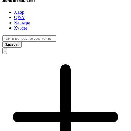
другие проекты хабра
Хабр
Q&A
Карьера
Курсы
Закрыть