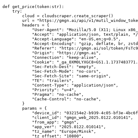
def get_price(token:str):

    try:

        cloud = cloudscraper.create_scraper()

        url = "https://gmgn.ai/api/v1/mutil_window_toke
        headers = {

            "User-Agent": "Mozilla/5.0 (X11; Linux x86_
            "Accept": "application/json, text/plain, */
            "Accept-Language": "en-US,en;q=0.5",

            "Accept-Encoding": "gzip, deflate, br, zstd
            "Referer": "https://gmgn.ai/sol/token/FsTc9
            "Origin": "https://gmgn.ai",

            "Connection": "keep-alive",

            "Cookie": "_ga_0XM0LYXGC8=GS1.1.1737483771.
            "Sec-Fetch-Dest": "empty",

            "Sec-Fetch-Mode": "no-cors",

            "Sec-Fetch-Site": "same-origin",

            "TE": "trailers",

            "Content-Type": "application/json",

            "Priority": "u=4",

            "Pragma": "no-cache",

            "Cache-Control": "no-cache",

        }

        params = {

            "device_id": "032154e2-b939-4c05-bf3e-4bc6f
            "client_id": "gmgn_web_2025.0122.010141",

            "from_app": "gmgn",

            "app_ver": "2025.0122.010141",

            "tz_name": "Europe/Minsk",

            "tz_offset": "10800",
