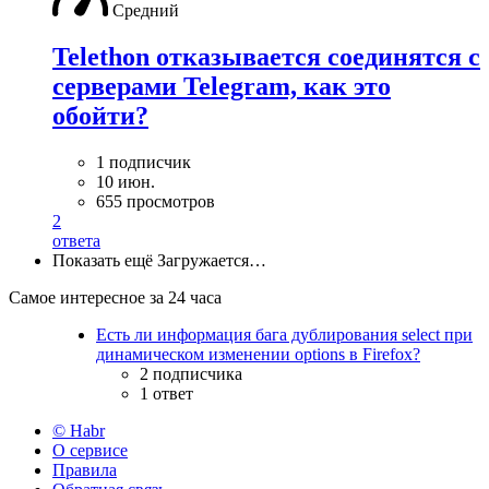
Средний
Telethon отказывается соединятся с
серверами Telegram, как это
обойти?
1 подписчик
10 июн.
655 просмотров
2
ответа
Показать ещё
Загружается…
Самое интересное за 24 часа
Есть ли информация бага дублирования select при
динамическом изменении options в Firefox?
2 подписчика
1 ответ
© Habr
О сервисе
Правила