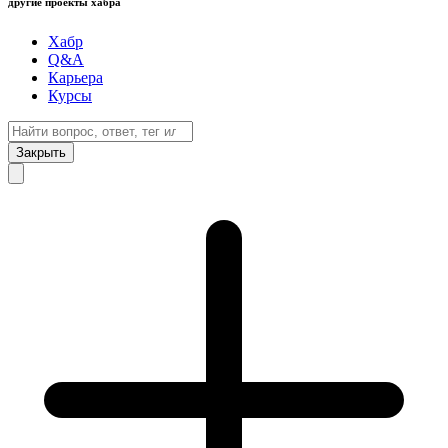
другие проекты хабра
Хабр
Q&A
Карьера
Курсы
Закрыть