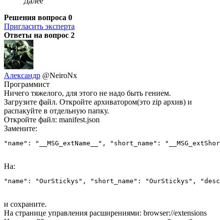
Далее
Решения вопроса
0
Пригласить эксперта
Ответы на вопрос
2
Александр
@NeiroNx
Программист
Ничего тяжелого, для этого не надо быть гением.
Загрузите файл. Откройте архиватором(это zip архив) и
распакуйте в отдельную папку.
Откройте файл: manifest.json
Замените:
"name": "__MSG_extName__", "short_name": "__MSG_extShor
На:
"name": "OurStickys", "short_name": "OurStickys", "desc
и сохраните.
На странице управления расширениями:
browser://extensions