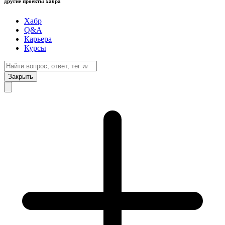
другие проекты хабра
Хабр
Q&A
Карьера
Курсы
Закрыть