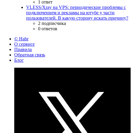
1 ответ
VLESS/Xray на VPS: периодические проблемы с
подключением и рекламы на ютубе у части
пользователей. В какую сторону искать причину?
2 подписчика
0 ответов
© Habr
О сервисе
Правила
Обратная связь
Блог