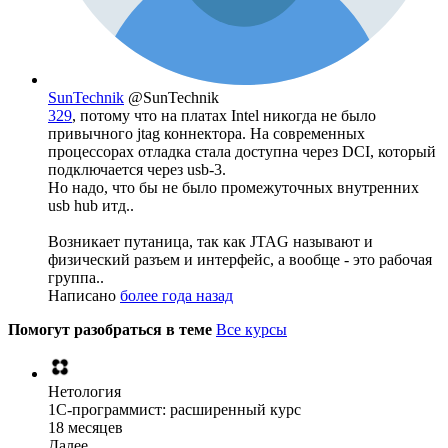
SunTechnik
@SunTechnik
329
, потому что на платах Intel никогда не было
привычного jtag коннектора. На современных
процессорах отладка стала доступна через DCI, который
подключается через usb-3.
Но надо, что бы не было промежуточных внутренних
usb hub итд..
Возникает путаница, так как JTAG называют и
физический разъем и интерфейс, а вообще - это рабочая
группа..
Написано
более года назад
Помогут разобраться в теме
Все курсы
Нетология
1C-программист: расширенный курс
18 месяцев
Далее