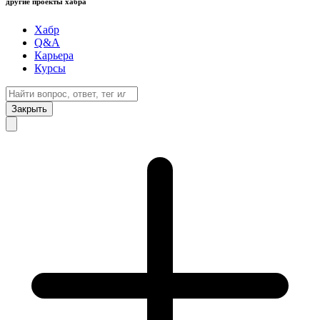
другие проекты хабра
Хабр
Q&A
Карьера
Курсы
Закрыть