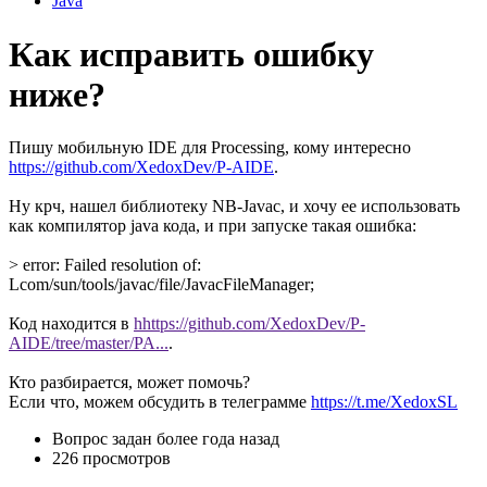
Java
Как исправить ошибку
ниже?
Пишу мобильную IDE для Processing, кому интересно
https://github.com/XedoxDev/P-AIDE
.
Ну крч, нашел библиотеку NB-Javac, и хочу ее использовать
как компилятор java кода, и при запуске такая ошибка:
> error: Failed resolution of:
Lcom/sun/tools/javac/file/JavacFileManager;
Код находится в
hhttps://github.com/XedoxDev/P-
AIDE/tree/master/PA...
.
Кто разбирается, может помочь?
Если что, можем обсудить в телеграмме
https://t.me/XedoxSL
Вопрос задан
более года назад
226 просмотров