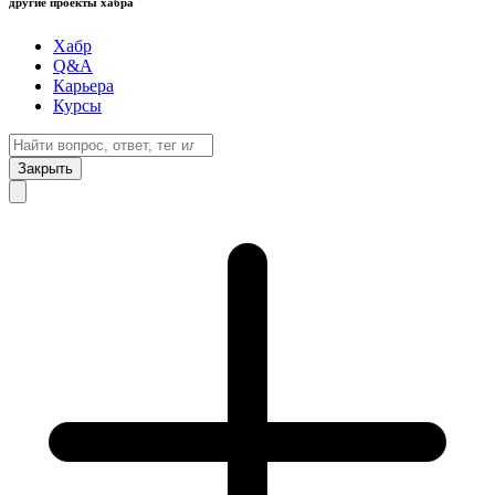
другие проекты хабра
Хабр
Q&A
Карьера
Курсы
Закрыть