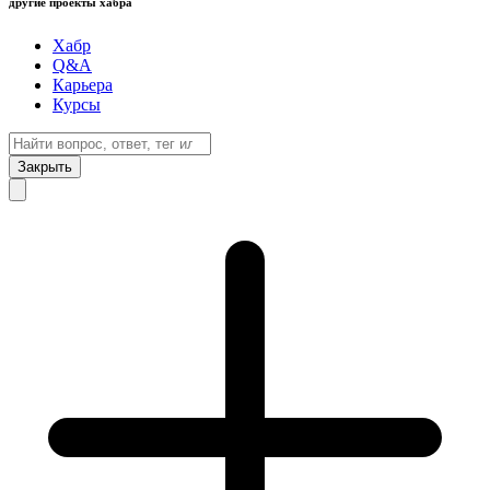
другие проекты хабра
Хабр
Q&A
Карьера
Курсы
Закрыть