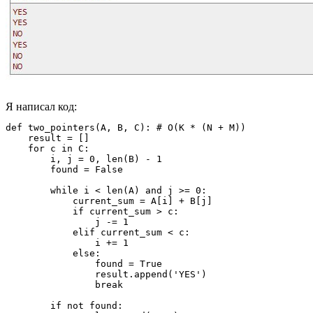
Я написал код:
def two_pointers(A, B, C): # O(K * (N + M))

    result = []

    for c in C:

        i, j = 0, len(B) - 1

        found = False

        while i < len(A) and j >= 0:

            current_sum = A[i] + B[j]

            if current_sum > c:

                j -= 1

            elif current_sum < c:

                i += 1

            else:

                found = True

                result.append('YES')

                break

        if not found:
