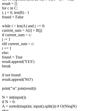
result = []
for c in C:
i, j = 0, len(B) - 1
found = False
while i < len(A) and j >= 0:
current_sum = A[i] + B[j]
if current_sum > c:
j -= 1
elif current_sum < c:
i += 1
else:
found = True
result.append('YES')
break
if not found:
result.append('NO')
print("\n".join(result))
N = int(input())
if N > 0:
A = sorted(map(int, input().split())) # O(NlogN)
else: