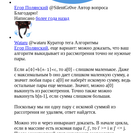
Егор Полянский
@SilentGr0ve
Автор вопроса
Благодарю!
Написано
более года назад
Wataru
@wataru
Куратор тега Алгоритмы
Егор Полянский
, еще вариант: можно доказать, что ваш
алгоритм выкидывает из рассмотрения точно не нужные
пары.
Если
, то a[0] - слишком маленькое. Даже
a[0]+b[n-1]<c
с максимальным b оно дает слишком маленкую сумму, а
значит любая пара с a[0] не наберёт искомую сумму, ведь
остальные пары еще меньше. Значит, можно a[0]
выкинуть из рассмотрения. Точно также можно
выкинуть b[n-1], если сумма слишком большая.
Поскольку мы ни одну пару с искомой суммой из
рассотрения не удаляем, ответ найдется.
Можно это и через инвариант доказать. В начале цикла,
если в массиве есть искомая пара i', j', то i' >= i и j' <= j.