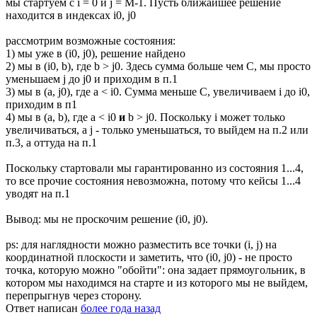
мы стартуем с i = 0 и j = M-1. Пусть ближайшее решение
находится в индексах i0, j0
рассмотрим возможные состояния:
1) мы уже в (i0, j0), решение найдено
2) мы в (i0, b), где b > j0. Здесь сумма больше чем С, мы просто
уменьшаем j до j0 и приходим в п.1
3) мы в (a, j0), где a < i0. Сумма меньше С, увеличиваем i до i0,
приходим в п1
4) мы в (a, b), где a < i0
и
b > j0. Поскольку i может только
увеличиваться, а j - только уменьшаться, то выйдем на п.2 или
п.3, а оттуда на п.1
Поскольку стартовали мы гарантированно из состояния 1...4,
то все прочие состояния невозможна, потому что кейсы 1...4
уводят на п.1
Вывод: мы не проскочим решение (i0, j0).
ps: для наглядности можно разместить все точки (i, j) на
координатной плоскости и заметить, что (i0, j0) - не просто
точка, которую можно "обойти": она задает прямоугольник, в
котором мы находимся на старте и из которого мы не выйдем,
перепрыгнув через сторону.
Ответ написан
более года назад