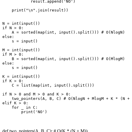
            result.append('NO')

    print("\n".join(result))

N = int(input())

if N > 0:

    A = sorted(map(int, input().split())) # O(NlogN)

else:

    s = input()

M = int(input())

if M > 0:

    B = sorted(map(int, input().split())) # O(MlogM)

else:

    s = input()

K = int(input())

if K > 0:

    C = list(map(int, input().split()))

if N > 0 and M > 0 and K > 0:

    two_pointers(A, B, C) # O(NlogN + MlogM + K * (N + 
elif K > 0:

    for _ in C:

        print('NO')
def two_pointers(A, B, C): # O(K * (N + M))