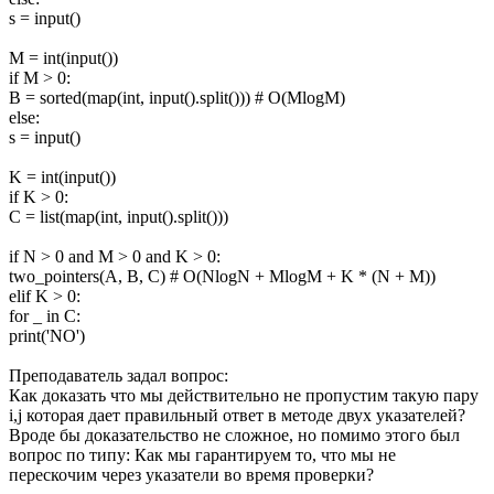
s = input()
M = int(input())
if M > 0:
B = sorted(map(int, input().split())) # O(MlogM)
else:
s = input()
K = int(input())
if K > 0:
C = list(map(int, input().split()))
if N > 0 and M > 0 and K > 0:
two_pointers(A, B, C) # O(NlogN + MlogM + K * (N + M))
elif K > 0:
for _ in C:
print('NO')
Преподаватель задал вопрос:
Как доказать что мы действительно не пропустим такую пару
i,j которая дает правильный ответ в методе двух указателей?
Вроде бы доказательство не сложное, но помимо этого был
вопрос по типу: Как мы гарантируем то, что мы не
перескочим через указатели во время проверки?