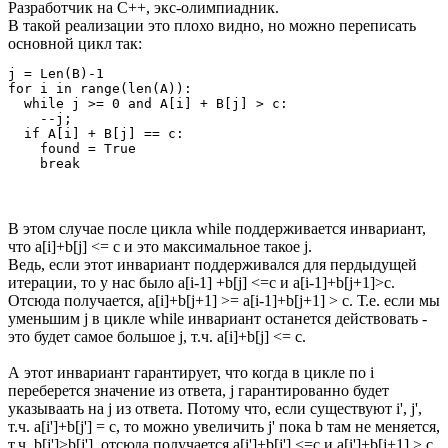
Разработчик на С++, экс-олимпиадник.
В такой реализации это плохо видно, но можно переписать
основной цикл так:
j = Len(B)-1

for i in range(len(A)):

  while j >= 0 and A[i] + B[j] > c:

    --j;

  if A[i] + B[j] == c:

    found = True

    break
В этом случае после цикла while поддерживается инвариант,
что a[i]+b[j] <= c и это максимальное такое j.
Ведь, если этот инвариант поддерживался для пердыдущей
итерации, то у нас было a[i-1] +b[j] <=c и a[i-1]+b[j+1]>c.
Отсюда получается, a[i]+b[j+1] >= a[i-1]+b[j+1] > c. Т.е. если мы
уменьшим j в цикле while инвариант останется действовать -
это будет самое большое j, т.ч. a[i]+b[j] <= c.
А этот инвариант гарантирует, что когда в цикле по i
переберется значение из ответа, j гарантированно будет
указываать на j из ответа. Потому что, если существуют i', j',
т.ч. a[i']+b[j'] = c, то можно увеличить j' пока b там не меняется,
т.ч. b[j']>b[j'], отсюда получается a[i']+b[j'] <=c и a[i']+b[j+1] > c