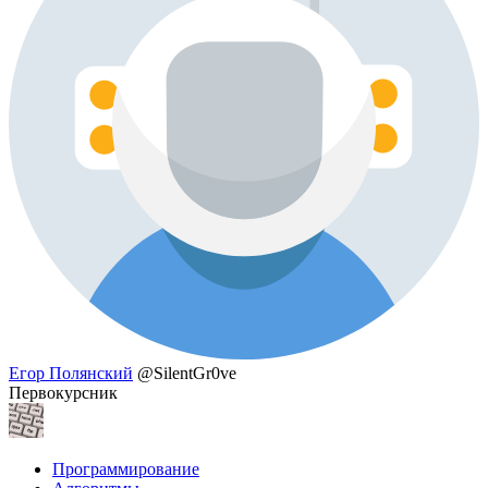
Егор Полянский
@SilentGr0ve
Первокурсник
Программирование