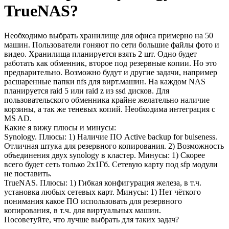
TrueNAS?
Необходимо выбрать хранилище для офиса примерно на 50
машин. Пользователи гоняют по сети большие файлы фото и
видео. Хранилища планируется взять 2 шт. Одно будет
работать как обменник, второе под резервные копии. Но это
предварительно. Возможно будут и другие задачи, например
расшаренные папки nfs для вирт.машин. На каждом NAS
планируется raid 5 или raid z из ssd дисков. Для
пользовательского обменника крайне желательно наличие
корзины, а так же теневых копий. Необходима интеграция с
MS AD.
Какие я вижу плюсы и минусы:
Synology. Плюсы: 1) Наличие ПО Active backup for buiseness.
Отличная штука для резервного копирования. 2) Возможность
объединения двух synology в кластер. Минусы: 1) Скорее
всего будет сеть только 2х1Гб. Сетевую карту под sfp модули
не поставить.
TrueNAS. Плюсы: 1) Гибкая конфигурация железа, в т.ч.
установка любых сетевых карт. Минусы: 1) Нет чёткого
понимания какое ПО использовать для резервного
копирования, в т.ч. для виртуальных машин.
Посоветуйте, что лучше выбрать для таких задач?