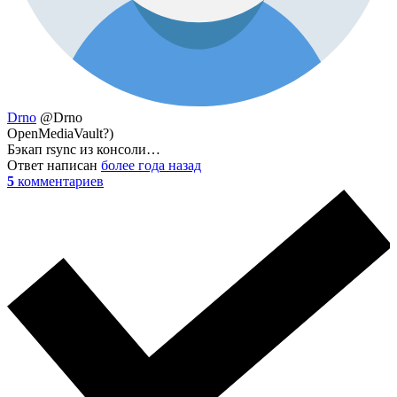
Drno
@Drno
OpenMediaVault?)
Бэкап rsync из консоли…
Ответ написан
более года назад
5
комментариев