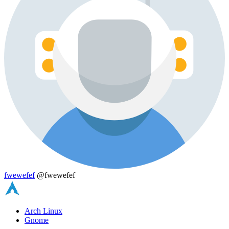
fwewefef
@fwewefef
Arch Linux
Gnome