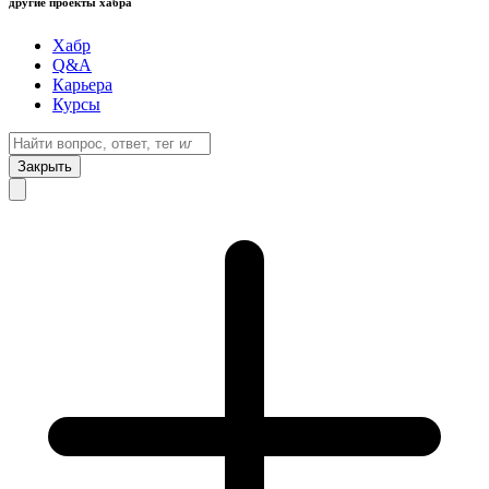
другие проекты хабра
Хабр
Q&A
Карьера
Курсы
Закрыть