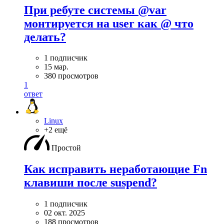
При ребуте системы @var
монтируется на user как @ что
делать?
1 подписчик
15 мар.
380 просмотров
1
ответ
Linux
+2 ещё
Простой
Как исправить неработающие Fn
клавиши после suspend?
1 подписчик
02 окт. 2025
188 просмотров