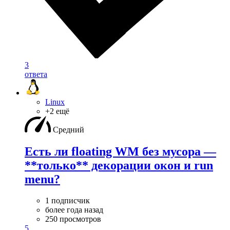
3
ответа
Linux
+2 ещё
Средний
Есть ли floating WM без мусора —
**только** декорации окон и run
menu?
1 подписчик
более года назад
250 просмотров
5