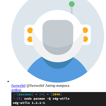
fwewefef
@fwewefef
Автор вопроса
xotkot
,