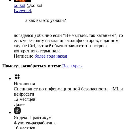
xotkot
@xotkot
fwewefef
,
а как вы это узнали?
догадался ) обычно если "Не мытьем, так катаньем", то
есть через одну из клавиш модификаторов, в данном
случае Ctrl, тут всё обычно зависит от настроек
конкретного терминала.
Написано
более года назад
Помогут разобраться в теме
Все курсы
Нетология
Специалист по информационной безопасности + ML и
нейросети
12 месяцев
Далее
Яндекс Практикум
Фулстек-разработчик
16 месяцев