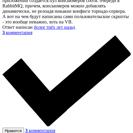
приложении создается пул консьюмеров соотв. очереди в
RabbitMQ, причем, консьюмеров можно добавлять
динамически, не релоадя никакие конфиги торнадо-сервера.
А вот на чем будут написаны сами пользовательские скрипты
- это вообще неважно, хоть на VB.
Ответ написан
более трёх лет назад
3
комментария
3
комментария
Нравится