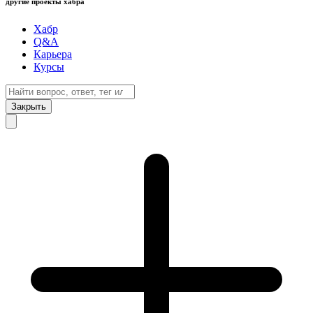
другие проекты хабра
Хабр
Q&A
Карьера
Курсы
Закрыть