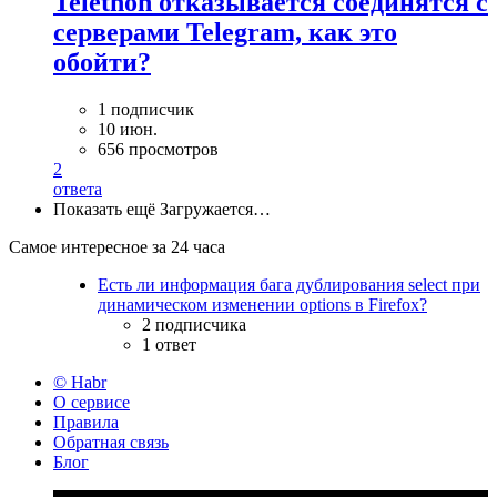
Telethon отказывается соединятся с
серверами Telegram, как это
обойти?
1 подписчик
10 июн.
656 просмотров
2
ответа
Показать ещё
Загружается…
Самое интересное за 24 часа
Есть ли информация бага дублирования select при
динамическом изменении options в Firefox?
2 подписчика
1 ответ
© Habr
О сервисе
Правила
Обратная связь
Блог