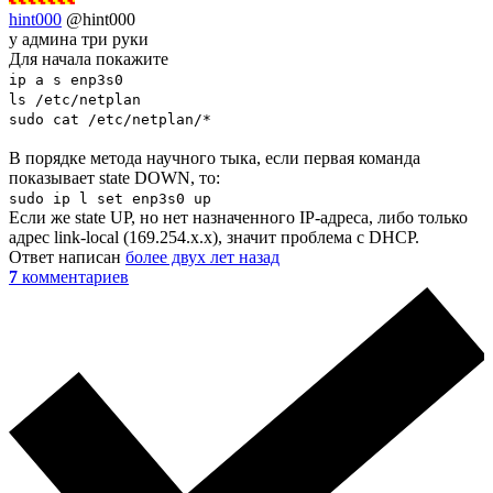
hint000
@hint000
у админа три руки
Для начала покажите
ip a s enp3s0
ls /etc/netplan
sudo cat /etc/netplan/*
В порядке метода научного тыка, если первая команда
показывает state DOWN, то:
sudo ip l set enp3s0 up
Если же state UP, но нет назначенного IP-адреса, либо только
адрес link-local (169.254.x.x), значит проблема с DHCP.
Ответ написан
более двух лет назад
7
комментариев