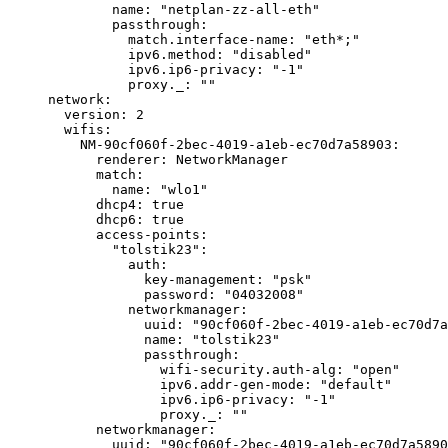
        name: "netplan-zz-all-eth"

        passthrough:

          match.interface-name: "eth*;"

          ipv6.method: "disabled"

          ipv6.ip6-privacy: "-1"

          proxy._: ""

network:

  version: 2

  wifis:

    NM-90cf060f-2bec-4019-a1eb-ec70d7a58903:

      renderer: NetworkManager

      match:

        name: "wlo1"

      dhcp4: true

      dhcp6: true

      access-points:

        "tolstik23":

          auth:

            key-management: "psk"

            password: "04032008"

          networkmanager:

            uuid: "90cf060f-2bec-4019-a1eb-ec70d7a
            name: "tolstik23"

            passthrough:

              wifi-security.auth-alg: "open"

              ipv6.addr-gen-mode: "default"

              ipv6.ip6-privacy: "-1"

              proxy._: ""

      networkmanager:

        uuid: "90cf060f-2bec-4019-a1eb-ec70d7a5890