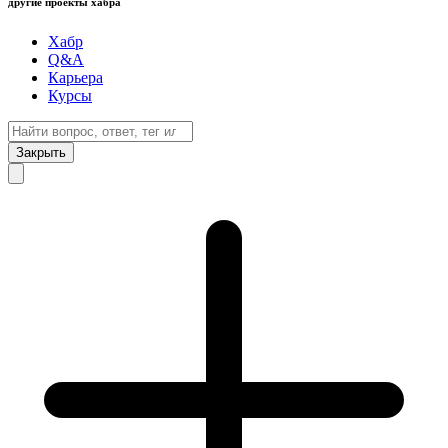
другие проекты хабра
Хабр
Q&A
Карьера
Курсы
Закрыть