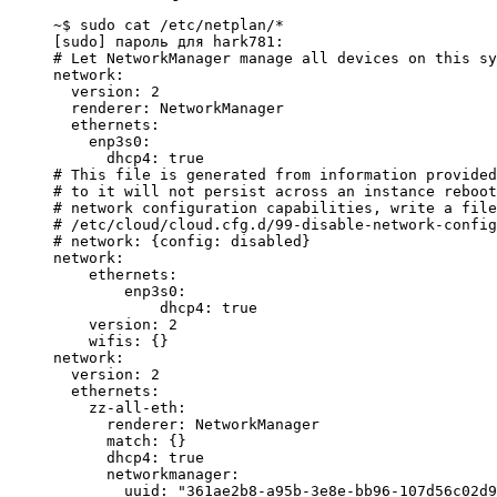
~$ sudo cat /etc/netplan/*

[sudo] пароль для hark781: 

# Let NetworkManager manage all devices on this sy
network:

  version: 2

  renderer: NetworkManager

  ethernets:

    enp3s0:

      dhcp4: true

# This file is generated from information provided
# to it will not persist across an instance reboot
# network configuration capabilities, write a file

# /etc/cloud/cloud.cfg.d/99-disable-network-config
# network: {config: disabled}

network:

    ethernets:

        enp3s0:

            dhcp4: true

    version: 2

    wifis: {}

network:

  version: 2

  ethernets:

    zz-all-eth:

      renderer: NetworkManager

      match: {}

      dhcp4: true

      networkmanager:

        uuid: "361ae2b8-a95b-3e8e-bb96-107d56c02d9