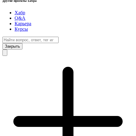
другие проекты хабра
Хабр
Q&A
Карьера
Курсы
Закрыть