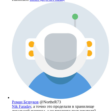
Роман Безруков
@NortheR73
Nik Faraday
, а точно это проделали в хранилище
локальной машины, а не текущего пользователя?