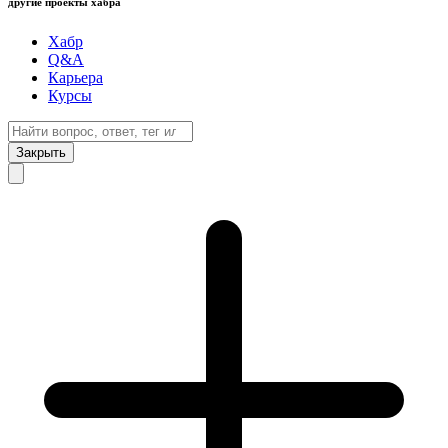
другие проекты хабра
Хабр
Q&A
Карьера
Курсы
Закрыть