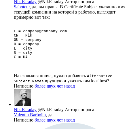
Nik Faraday
@NikFaraday
Автор вопроса
Saboteur
, да, вы правы. В Certificate Subject указанно имя
текущей компании на которой я работаю, выглядит
примерно вот так:
E = company@company.com

CN = Nik

OU = company

O = company

L = city

S = city

C = UA
На сколько я понял, нужно добавить
Alternative
вручную и указать там localhost?
Subject Names
Написано
более двух лет назад
Nik Faraday
@NikFaraday
Автор вопроса
Valentin Barbolin
, да
Написано
более двух лет назад