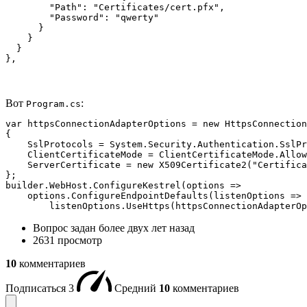
        "Path": "Certificates/cert.pfx",

        "Password": "qwerty"

      }

    }

  }

},
Вот
:
Program.cs
var httpsConnectionAdapterOptions = new HttpsConnection
{

    SslProtocols = System.Security.Authentication.SslPr
    ClientCertificateMode = ClientCertificateMode.Allow
    ServerCertificate = new X509Certificate2("Certifica
};

builder.WebHost.ConfigureKestrel(options =>

    options.ConfigureEndpointDefaults(listenOptions =>

        listenOptions.UseHttps(httpsConnectionAdapterOp
Вопрос задан
более двух лет назад
2631 просмотр
10
комментариев
Подписаться
3
Средний
10
комментариев