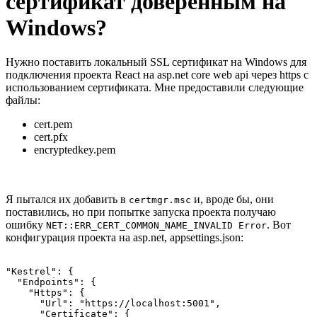
сертификат доверенным на
Windows?
Нужно поставить локальный SSL сертификат на Windows для
подключения проекта React на asp.net core web api через https с
использованием сертификата. Мне предоставили следующие
файлы:
cert.pem
cert.pfx
encryptedkey.pem
Я пытался их добавить в
и, вроде бы, они
certmgr.msc
поставились, но при попытке запуска проекта получаю
ошибку
. Вот
NET::ERR_CERT_COMMON_NAME_INVALID Error
конфигурация проекта на asp.net, appsettings.json:
"Kestrel": {

  "Endpoints": {

    "Https": {

      "Url": "https://localhost:5001",

      "Certificate": {
