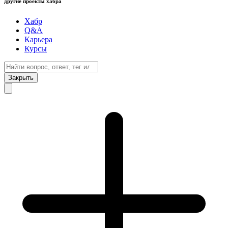
другие проекты хабра
Хабр
Q&A
Карьера
Курсы
Закрыть