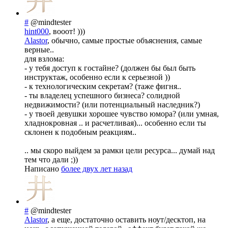
#
@mindtester
hint000
, вооот! )))
Alastor
, обычно, самые простые объяснения, самые
верные..
для взлома:
- у тебя доступ к гостайне? (должен бы был быть
инструктаж, особенно если к серьезной ))
- к технологическим секретам? (таже фигня..
- ты владелец успешного бизнеса? солидной
недвижимости? (или потенциальный наследник?)
- у твоей девушки хорошее чувство юмора? (или умная,
хладнокровная .. и расчетливая)... особенно если ты
склонен к подобным реакциям..
.. мы скоро выйдем за рамки цели ресурса... думай над
тем что дали ;))
Написано
более двух лет назад
#
@mindtester
Alastor
, а еще, достаточно оставить ноут/десктоп, на