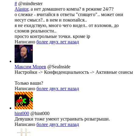
#
@mindtester
Alastor
, а нет домашнего компа? в режиме 24/7?
о слежке - вчитайся в ответы "спящего".. может они
несут смысл?.. в нем и покопайся..
я не ехидствую, много чего видел.. от взломов, до
сломов реальности..
просто контрольные точки. кроме ip
Написано
более двух лет назад
Максим Морев
@SeaInside
Настройки -> Конфиденциальность -> Активные сеансы
Только ваши?
Написано
более двух лет назад
hint000
@hint000
Девушки тоже умеют устраивать розыгрыши.
Написано
более двух лет назад