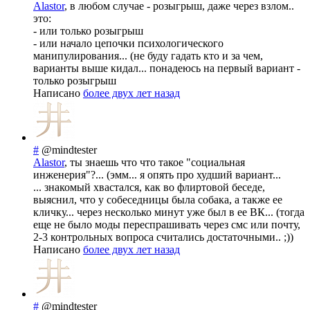
Alastor
, в любом случае - розыгрыш, даже через взлом..
это:
- или только розыгрыш
- или начало цепочки психологического
манипулирования... (не буду гадать кто и за чем,
варианты выше кидал... понадеюсь на первый вариант -
только розыгрыш
Написано
более двух лет назад
#
@mindtester
Alastor
, ты знаешь что что такое "социальная
инженерия"?... (эмм... я опять про худший вариант...
... знакомый хвастался, как во флиртовой беседе,
выяснил, что у собеседницы была собака, а также ее
кличку... через несколько минут уже был в ее ВК... (тогда
еще не было моды переспрашивать через смс или почту,
2-3 контрольных вопроса считались достаточными.. ;))
Написано
более двух лет назад
#
@mindtester