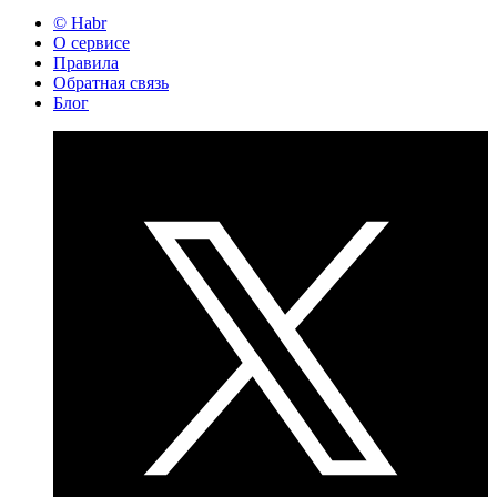
© Habr
О сервисе
Правила
Обратная связь
Блог