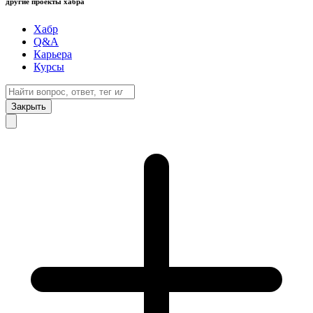
другие проекты хабра
Хабр
Q&A
Карьера
Курсы
Закрыть