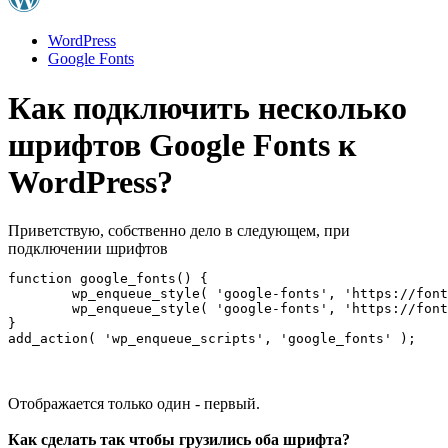
WordPress
Google Fonts
Как подключить несколько
шрифтов Google Fonts к
WordPress?
Приветствую, собственно дело в следующем, при
подключении шрифтов
function google_fonts() {

	wp_enqueue_style( 'google-fonts', 'https://fonts.googleapis.com/css?family=Montserrat:300,500,700&display=swap', array(), null );

	wp_enqueue_style( 'google-fonts', 'https://fonts.googleapis.com/css?family=Jura:300,500,700&display=swap', array(), null );

}

add_action( 'wp_enqueue_scripts', 'google_fonts' );
Отображается только один - первый.
Как сделать так чтобы грузились оба шрифта?