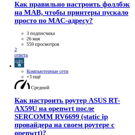
Как правильно настроить фоллбэк
на MAB, чтобы принтеры пускало
просто по MAC-адресу?
3 подписчика
26 мая
559 просмотров
2
ответа
Компьютерные сети
+3 ещё
Средний
Как настроить роутер ASUS RT-
AX59U на openwrt после
SERCOMM RV6699 (static ip
провайдера на своем роутере с
openwrt)?