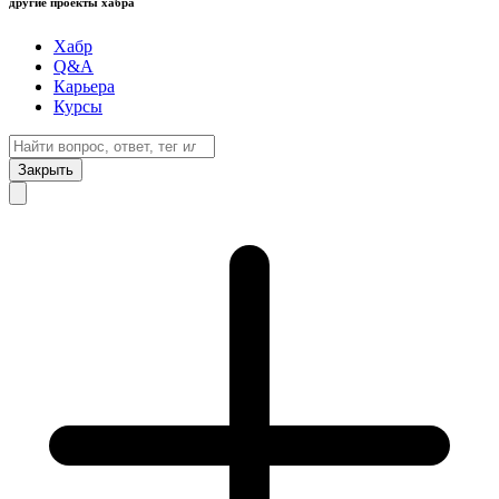
другие проекты хабра
Хабр
Q&A
Карьера
Курсы
Закрыть