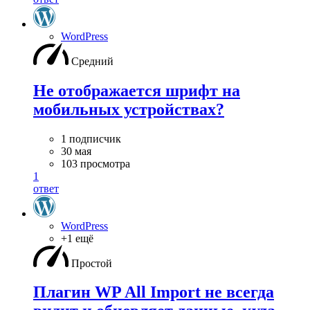
WordPress
Средний
Не отображается шрифт на
мобильных устройствах?
1 подписчик
30 мая
103 просмотра
1
ответ
WordPress
+1 ещё
Простой
Плагин WP All Import не всегда