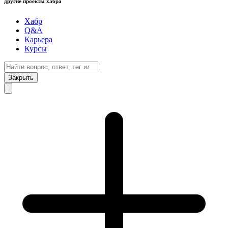
другие проекты хабра
Хабр
Q&A
Карьера
Курсы
Закрыть