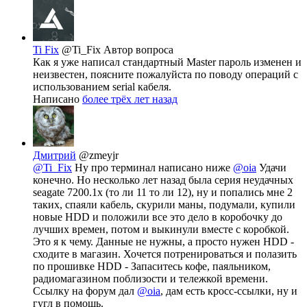
Ti Fix
@Ti_Fix
Автор вопроса
Как я уже написал стандартный Master пароль изменен и
неизвестен, поясните пожалуйста по поводу операций с
использованием serial кабеля.
Написано
более трёх лет назад
Дмитрий
@zmeyjr
@Ti_Fix
Ну про терминал написано ниже
@oia
Удачи
конечно. Но несколько лет назад была серия неудачных
seagate 7200.1x (то ли 11 то ли 12), ну и попались мне 2
таких, спаяли кабель, скурили маны, подумали, купили
новые HDD и положили все это дело в коробочку до
лучших времен, потом и выкинули вместе с коробкой.
Это я к чему. Данные не нужны, а просто нужен HDD -
сходите в магазин. Хочется потренироваться и полазить
по прошивке HDD - Запаситесь кофе, паяльником,
радиомагазином поблизости и тележкой времени.
Ссылку на форум дал
@oia
, дам есть кросс-ссылки, ну и
гугл в помощь.