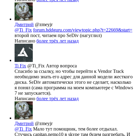
Дмитрий
@zmeyjr
@Ti_Fix
forum.hddguru.com/viewtopic.php?t=22669&start=
второй пост, читаем про SeDiv (нагуглил)
Написано
более трёх лет назад
Ti Fix
@Ti_Fix
Автор вопроса
Спасибо за ссылку, но чтобы перейти к Vendor Track
необходимо знать его адрес для данной модели жесткого
диска. SeDiv автоматически этого не сделает, насколько
я понял (сама программа на моем компьютере с Windows
7 не запускается).
Написано
более трёх лет назад
Дмитрий
@zmeyjr
@Ti_Fix
Мало тут помощник, тем более отдыхал.
Стучись capitan.nemo10 в skype там будем разгребать. И