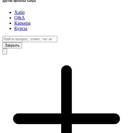
другие проекты хабра
Хабр
Q&A
Карьера
Курсы
Закрыть