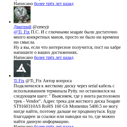
Написано
более трёх лет назад
Дмитрий
@zmeyjr
@Ti_Fix
П.С. И с глючными seagate были достаточно
много конкретных манов, просто не было ни времени
ни смысла.
Ну а вы, если что интересное получится, пост на хабре
напишите о ваших достижениях.
Написано
более трёх лет назад
Ti Fix
@Ti_Fix
Автор вопроса
Подключился к жесткому диску через serial кабель с
использованием терминала Pytty. но остановился на
следующем шаге: " Выясняем, где у винта расположен
трек - Vendor". Адрес трека для жесткого диска Seagate
ST9160310AS RoHS 160 Gb Momentus 5400.5 не могу
нигде найти, поэтому дальше не продвинуться. Буду
благодарен за ссылки или наводки на то, где можно
найти данную информацию.
Написано
более трёх лет назад