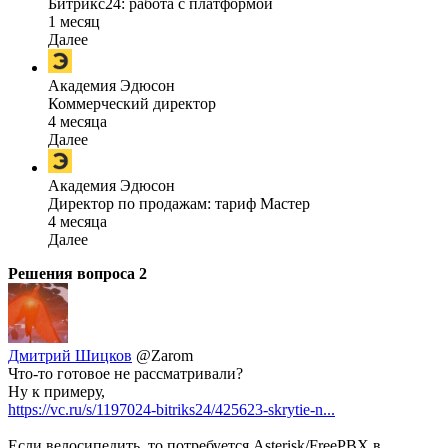
Битрикс24: работа с платформой
1 месяц
Далее
Академия Эдюсон
Коммерческий директор
4 месяца
Далее
Академия Эдюсон
Директор по продажам: тариф Мастер
4 месяца
Далее
Решения вопроса
2
Дмитрий Шицков
@Zarom
Что-то готовое не рассматривали?
Ну к примеру,
https://vc.ru/s/1197024-bitriks24/425623-skrytie-n...
Если велосипедить, то потребуется Asterisk/FreePBX в