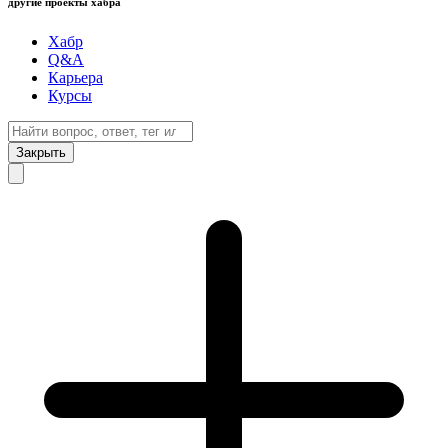
другие проекты хабра
Хабр
Q&A
Карьера
Курсы
Закрыть