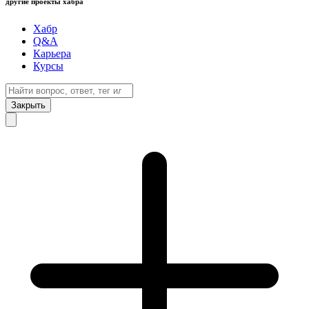
другие проекты хабра
Хабр
Q&A
Карьера
Курсы
Закрыть