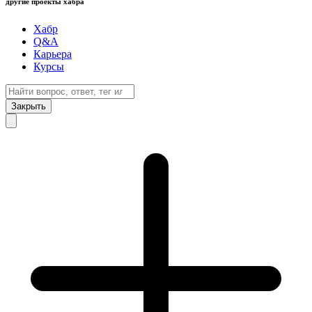
другие проекты хабра
Хабр
Q&A
Карьера
Курсы
Закрыть