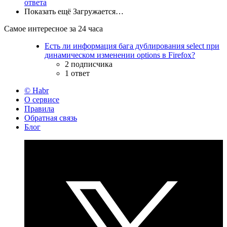
ответа
Показать ещё
Загружается…
Самое интересное за 24 часа
Есть ли информация бага дублирования select при
динамическом изменении options в Firefox?
2 подписчика
1 ответ
© Habr
О сервисе
Правила
Обратная связь
Блог