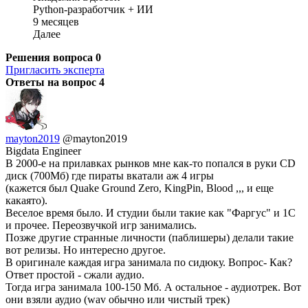
Python-разработчик + ИИ
9 месяцев
Далее
Решения вопроса
0
Пригласить эксперта
Ответы на вопрос
4
mayton2019
@mayton2019
Bigdata Engineer
В 2000-е на прилавках рынков мне как-то попался в руки CD
диск (700Мб) где пираты вкатали аж 4 игры
(кажется был Quake Ground Zero, KingPin, Blood ,,, и еще
какаято).
Веселое время было. И студии были такие как "Фаргус" и 1С
и прочее. Переозвучкой игр занимались.
Позже другие странные личности (паблишеры) делали такие
вот релизы. Но интересно другое.
В оригинале каждая игра занимала по сидюку. Вопрос- Как?
Ответ простой - сжали аудио.
Тогда игра занимала 100-150 Мб. А остальное - аудиотрек. Вот
они взяли аудио (wav обычно или чистый трек)