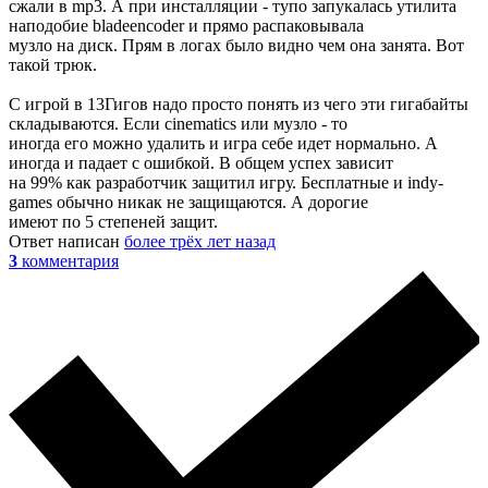
сжали в mp3. А при инсталляции - тупо запукалась утилита
наподобие bladeencoder и прямо распаковывала
музло на диск. Прям в логах было видно чем она занята. Вот
такой трюк.
С игрой в 13Гигов надо просто понять из чего эти гигабайты
складываются. Если cinematics или музло - то
иногда его можно удалить и игра себе идет нормально. А
иногда и падает с ошибкой. В общем успех зависит
на 99% как разработчик защитил игру. Бесплатные и indy-
games обычно никак не защищаются. А дорогие
имеют по 5 степеней защит.
Ответ написан
более трёх лет назад
3
комментария