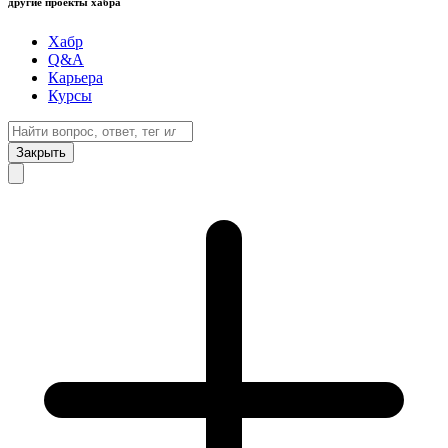
другие проекты хабра
Хабр
Q&A
Карьера
Курсы
Закрыть