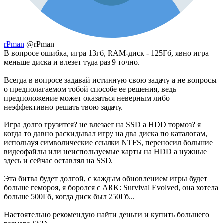
rPman
@rPman
В вопросе ошибка, игра 13гб, RAM-диск - 125Гб, явно игра
меньше диска и влезет туда раз 9 точно.
Всегда в вопросе задавай истинную свою задачу а не вопросы
о предполагаемом тобой способе ее решения, ведь
предположение может оказаться неверным либо
неэффективно решать твою задачу.
Игра долго грузится? не влезает на SSD а HDD тормоз? я
когда то давно раскидывал игру на два диска по каталогам,
используя символические ссылки NTFS, переносил большие
видеофайлы или неиспользуемые карты на HDD а нужные
здесь и сейчас оставлял на SSD.
Эта битва будет долгой, с каждым обновлением игры будет
больше гемороя, я боролся с ARK: Survival Evolved, она хотела
больше 500Гб, когда диск был 250Гб...
Настоятельно рекомендую найти деньги и купить большего