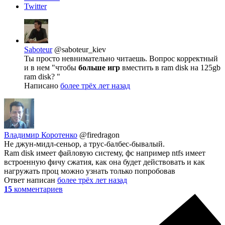
Twitter
Saboteur
@saboteur_kiev
Ты просто невнимательно читаешь. Вопрос корректный
и в нем "чтобы
больше игр
вместить в ram disk на 125gb
ram disk? "
Написано
более трёх лет назад
Владимир Коротенко
@firedragon
Не джун-мидл-сеньор, а трус-балбес-бывалый.
Ram disk имеет файловую систему, фс например ntfs имеет
встроенную фичу сжатия, как она будет действовать и как
нагружать проц можно узнать только попробовав
Ответ написан
более трёх лет назад
15
комментариев