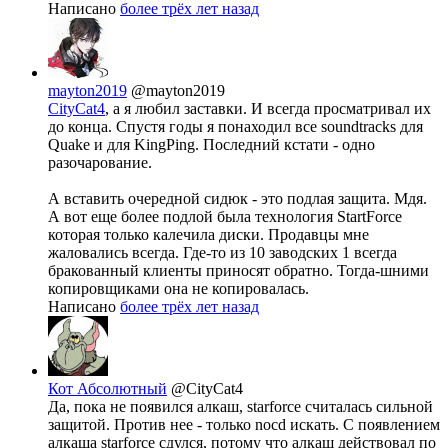
Написано
более трёх лет назад
mayton2019
@mayton2019
CityCat4
, а я любил заставки. И всегда просматривал их
до конца. Спустя годы я понаходил все soundtracks для
Quake и для KingPing. Последний кстати - одно
разочарование.
А вставить очередной сидюк - это подлая защита. Мдя.
А вот еще более подлой была технология StartForсe
которая только калечила диски. Продавцы мне
жаловались всегда. Где-то из 10 заводских 1 всегда
бракованный клиенты приносят обратно. Тогда-шними
копировщиками она не копировалась.
Написано
более трёх лет назад
Кот Абсолютный
@CityCat4
Да, пока не появился алкаш, starforce считалась сильной
защитой. Против нее - только nocd искать. С появлением
алкаша starforce сдулся, потому что алкаш действовал по