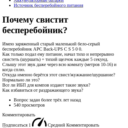
Аккумуляторные батареи
Источник бесперебойного питания
Почему свистит
бесперебойник?
Имею заряженный старый маленький бело-серый
бесперебойник APC Back-UPS C S 5 0 0.
Как только подал ему питание, начал тихо и непрерывно
свистеть (шуршать) + тихий щелчок каждые 5 секунд.
Слышу этот звук даже через всю комнату (метров 10-16) и
когда сплю.
Откуда именно берётся этот свист/жужжание/шуршание?
Нормально ли это?
Все ли ИБП для компов издают такие звуки?
Как избавиться от раздражающего звука?
Вопрос задан
более трёх лет назад
540 просмотров
Комментировать
Подписаться
1
Средний
Комментировать