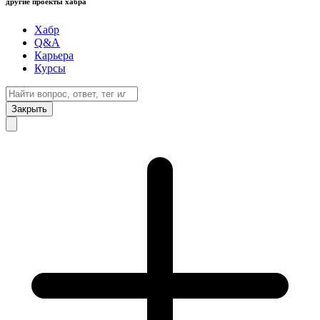
другие проекты хабра
Хабр
Q&A
Карьера
Курсы
Закрыть