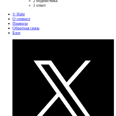
2 подписчика
1 ответ
© Habr
О сервисе
Правила
Обратная связь
Блог