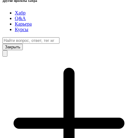
другие проекты хабра
Хабр
Q&A
Карьера
Курсы
Закрыть