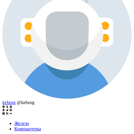
keborg
@keborg
Железо
Компьютеры