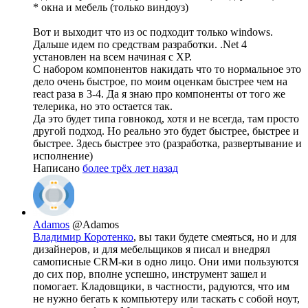
* окна и мебель (только виндоуз)
Вот и выходит что из ос подходит только windows.
Дальше идем по средствам разработки. .Net 4
установлен на всем начиная c XP.
С набором компонентов накидать что то нормальное это
дело очень быстрое, по моим оценкам быстрее чем на
react раза в 3-4. Да я знаю про компоненты от того же
телерика, но это остается так.
Да это будет типа говнокод, хотя и не всегда, там просто
другой подход. Но реально это будет быстрее, быстрее и
быстрее. Здесь быстрее это (разработка, развертывание и
исполнение)
Написано
более трёх лет назад
Adamos
@Adamos
Владимир Коротенко
, вы таки будете смеяться, но и для
дизайнеров, и для мебельщиков я писал и внедрял
самописные CRM-ки в одно лицо. Они ими пользуются
до сих пор, вполне успешно, инструмент зашел и
помогает. Кладовщики, в частности, радуются, что им
не нужно бегать к компьютеру или таскать с собой ноут,