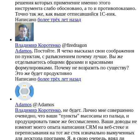
решения которых применение именно этого
инструмента слабо обосновано, а то и противопоказано.
Точно так же, как выше отписавшийся 1С-ник.
Написано
более трёх лет назад
Владимир Коротенко
@firedragon
Adamos
, Постойте. Я четко высказал свои соображения
по пунктам, с разъяснением почему лучше. Вы же
отделываетесь общими фразами и красивыми
формулировками. Почему не возразить по существу?
Это же будет продуктивно
Написано
более трёх лет назад
Adamos
@Adamos
Владимир Коротенко
, не будет. Лично мне совершенно
очевидно, что ваши "пункты" высосаны из пальца, и
продуцировать такое же бессмысленно. Ваши доводы не
изменят моего опыта написания CRM на веб-стеке и
переписывания на тот же стек изначально вымученных
для десктопа программ. Я, в свою очередь, вряд ли