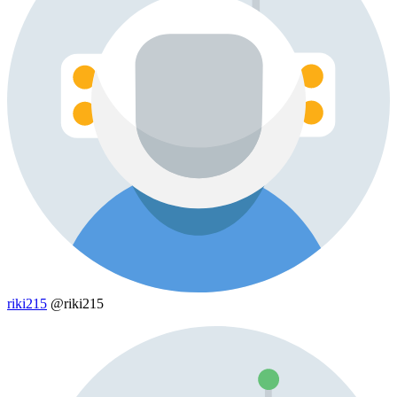
riki215
@riki215