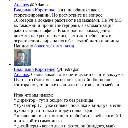
Adamos
@Adamos
Владимир Коротенко
, а я и не обвинял вас в
теоретизировании. Но посмотрите на вопрос.
10 юзеров в локалке работают над заказами. Не УФМС-
ы, таможни и прочий энтерпрайз, а автоматизация
работы малого офиса. В которой нагромождения
дотНета на хрен не нужны, а его же требования и
ограничения - гиря на ноге без всякой на то причины.
Написано
более трёх лет назад
Владимир Коротенко
@firedragon
Adamos
, Снова какой то теоретический офис в вакууме.
Пусть это будет мелкая оптовка, дизайн бюро или
контора по установке окон или изготовлению мебели.
Итак что мы имеем:
* директор - тут в общем то без разницы
* бухгалтер 1с - уже сильная посылка к виндоуз, а если
нужна эцп то только виндоуз плюс офис
* кладовщики - возможно что обойдутся веб версией 1с
или какой то самописью
* дизайнеры - корел драв и фотошоп (виндоуз, мак)