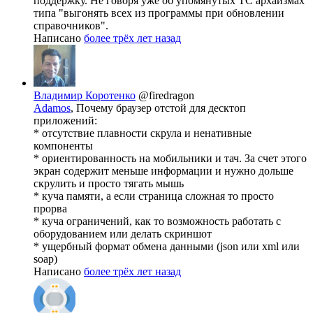
поддержку. Не говоря уже об упомянутых ТС архаизмах
типа "выгонять всех из программы при обновлении
справочников".
Написано
более трёх лет назад
Владимир Коротенко
@firedragon
Adamos
, Почему браузер отстой для десктоп
приложений:
* отсутствие плавности скрула и ненативные
компоненты
* ориентированность на мобильники и тач. За счет этого
экран содержит меньше информации и нужно дольше
скрулить и просто тягать мышь
* куча памяти, а если страница сложная то просто
прорва
* куча ограничений, как то возможность работать с
оборудованием или делать скриншот
* ущербный формат обмена данными (json или xml или
soap)
Написано
более трёх лет назад