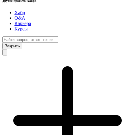
другие проекты хабра
Хабр
Q&A
Карьера
Курсы
Закрыть