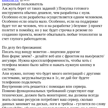
уверенный пользователь
Аж жуть берет от таких заданий ) Покупка готового
инструмента обычно дешевле, чем разработка с нуля.
Особенно если разработка осуществляется одним человеком.
Особенно если опыта мало. Особенно, если на поддержке
будет тот же человек, что и на разработке ) безумие :) проект
полетит в помойку, но у вас будет строчка в резюме по
созданию проекта, можете обкатывать любые технологии за
счет глупого работодателя.
По делу без брюзжания:
Писать под винду моветон - лицензии дорогие
Вин формс зачем? - делайте веб апи с фронтом на вью/реакте/
ангуляре. Нужна кроссплатформенность, чтобы хоть с
телефона можно было зайти и нажать нужную кнопку в
системе.
Апи нужно, потому что будет много интеграций с другими
системами, загрузка/выгрузка в 1с, не дай бог будете
телефонию подключать
Внутренняя сеть решается с помощью впн сервера.
Помимо функциональных требований существуют еще
технические, должен быть мониторинг, вы должны всегда
знать сколько ресурсов потребляет ваш сервер, сколько
данных занимает на дисках, логи и трейсы - гуглится по слову