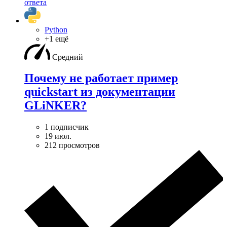
ответа
Python
+1 ещё
Средний
Почему не работает пример
quickstart из документации
GLiNKER?
1 подписчик
19 июл.
212 просмотров