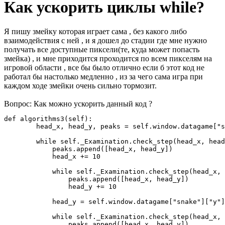
Как ускорить циклы while?
Я пишу змейку которая играет сама , без какого либо
взаимодействия с ней , и я дошел до стадии где мне нужно
получать все доступные пиксели(те, куда может попасть
змейка) , и мне приходится проходится по всем пикселям на
игровой области , все бы было отлично если б этот код не
работал бы настолько медленно , из за чего сама игра при
каждом ходе змейки очень сильно тормозит.
Вопрос: Как можно ускорить данный код ?
def algorithms3(self):

        head_x, head_y, peaks = self.window.datagame["s
        while self._Examination.check_step(head_x, head
            peaks.append([head_x, head_y])

            head_x += 10

            while self._Examination.check_step(head_x, 
                peaks.append([head_x, head_y])

                head_y += 10

            head_y = self.window.datagame["snake"]["y"]

            while self._Examination.check_step(head_x, 
                peaks.append([head_x, head_y])
