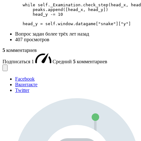
        while self._Examination.check_step(head_x, head
            peaks.append([head_x, head_y])

            head_y -= 10

        head_y = self.window.datagame["snake"]["y"]
Вопрос задан
более трёх лет назад
407 просмотров
5
комментариев
Подписаться
1
Средний
5
комментариев
Facebook
Вконтакте
Twitter