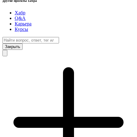
другие проекты хабра
Хабр
Q&A
Карьера
Курсы
Закрыть