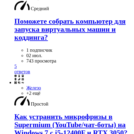
Средний
Поможете собрать компьютер для
запуска виртуальных машин и
коддинга?
1 подписчик
02 июл.
743 просмотра
5
ответов
Железо
+2 ещё
Простой
Как устранить микрофризы в
Supermium (YouTube/чат-боты) на
Windows 7 с i5-12400F и RTX 3050?