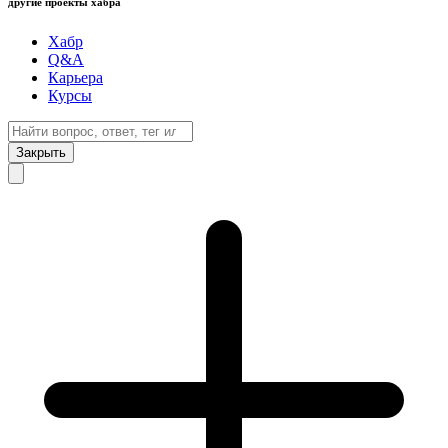
другие проекты хабра
Хабр
Q&A
Карьера
Курсы
Закрыть