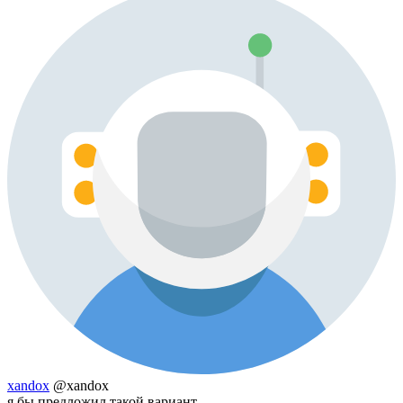
xandox
@xandox
я бы предложил такой вариант