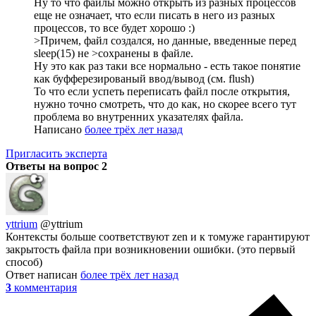
Ну то что файлы можно открыть из разных процессов
еще не означает, что если писать в него из разных
процессов, то все будет хорошо :)
>Причем, файл создался, но данные, введенные перед
sleep(15) не >сохранены в файле.
Ну это как раз таки все нормально - есть такое понятие
как буфферезированый ввод/вывод (см. flush)
То что если успеть переписать файл после открытия,
нужно точно смотреть, что до как, но скорее всего тут
проблема во внутренних указателях файла.
Написано
более трёх лет назад
Пригласить эксперта
Ответы на вопрос
2
yttrium
@yttrium
Контексты больше соответствуют zen и к томуже гарантируют
закрытость файла при возникновении ошибки. (это первый
способ)
Ответ написан
более трёх лет назад
3
комментария