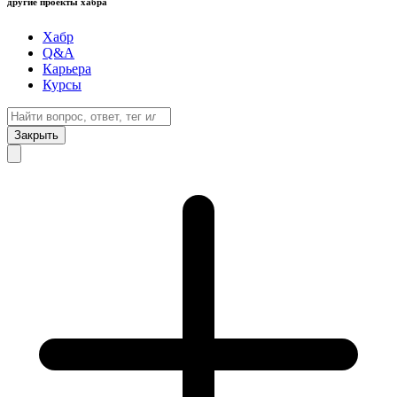
другие проекты хабра
Хабр
Q&A
Карьера
Курсы
Закрыть