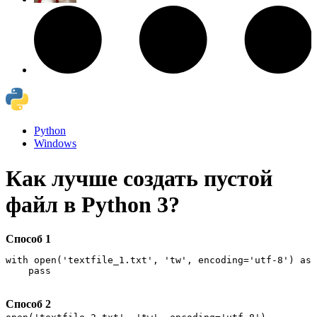
Python
Windows
Как лучше создать пустой
файл в Python 3?
Способ 1
with open('textfile_1.txt', 'tw', encoding='utf-8') as 
    pass
Способ 2