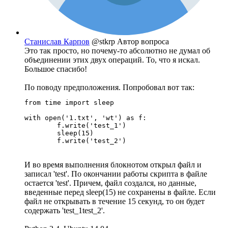
Станислав Карпов
@stkrp
Автор вопроса
Это так просто, но почему-то абсолютно не думал об
объединении этих двух операций. То, что я искал.
Большое спасибо!
По поводу предположения. Попробовал вот так:
from time import sleep

with open('1.txt', 'wt') as f:

	f.write('test_1')

	sleep(15)

	f.write('test_2')
И во время выполнения блокнотом открыл файл и
записал 'test'. По окончании работы скрипта в файле
остается 'test'. Причем, файл создался, но данные,
введенные перед sleep(15) не сохранены в файле. Если
файл не открывать в течение 15 секунд, то он будет
содержать 'test_1test_2'.