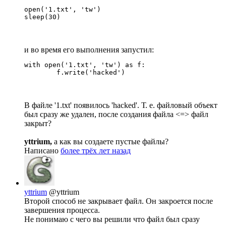
open('1.txt', 'tw')

sleep(30)
и во время его выполнения запустил:
with open('1.txt', 'tw') as f:

	f.write('hacked')
В файле '1.txt' появилось 'hacked'. Т. е. файловый объект
был сразу же удален, после создания файла <=> файл
закрыт?
yttrium,
а как вы создаете пустые файлы?
Написано
более трёх лет назад
yttrium
@yttrium
Второй способ не закрывает файл. Он закроется после
завершения процесса.
Не понимаю с чего вы решили что файл был сразу