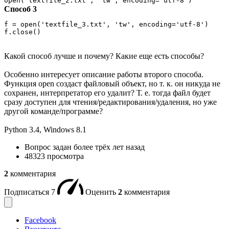
open('textfile_2.txt', 'tw', encoding='utf-8')
Способ 3
f = open('textfile_3.txt', 'tw', encoding='utf-8')

f.close()
Какой способ лучше и почему? Какие еще есть способы?
Особенно интересует описание работы второго способа.
Функция open создаст файловый объект, но т. к. он никуда не
сохранен, интерпретатор его удалит? Т. е. тогда файл будет
сразу доступен для чтения/редактирования/удаления, но уже
другой команде/программе?
Python 3.4, Windows 8.1
Вопрос задан
более трёх лет назад
48323 просмотра
2
комментария
Подписаться
7
Оценить
2
комментария
Facebook